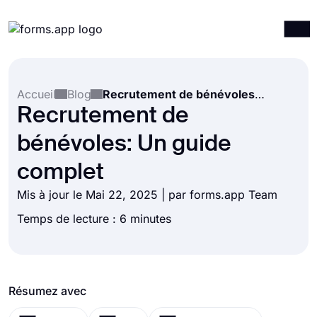
Produits
Connexion
S'inscrire
Accueil
Blog
Recrutement de bénévoles: Un guide complet
Intégrations
Recrutement de
Modèles
bénévoles: Un guide
Ressources
complet
Tarification
Mis à jour le Mai 22, 2025 | par forms.app Team
Temps de lecture : 6 minutes
Résumez avec