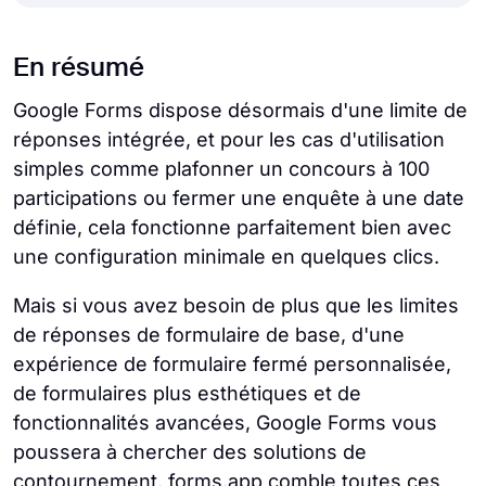
changements prennent effet
Sous Paramètres, vous pouvez activer
immédiatement.
"Limite à 1 réponse." Cela ne fonctionne pas
Non. Google Forms ne prend en charge
En résumé
pour les soumissions anonymes ou les
qu'une seule limite de réponse globale.
répondants en dehors de l'écosystème
Vous ne pouvez pas définir des limites
Google Forms dispose désormais d'une limite de
Google.
individuelles par choix de réponse (par
réponses intégrée, et pour les cas d'utilisation
exemple, "Session du matin : max 20" et
simples comme plafonner un concours à 100
"Session de l'après-midi : max 20").
participations ou fermer une enquête à une date
définie, cela fonctionne parfaitement bien avec
une configuration minimale en quelques clics.
Mais si vous avez besoin de plus que les limites
de réponses de formulaire de base, d'une
expérience de formulaire fermé personnalisée,
de formulaires plus esthétiques et de
fonctionnalités avancées, Google Forms vous
poussera à chercher des solutions de
contournement. forms.app comble toutes ces