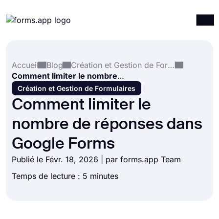
Produits
Connexion
S'inscrire
Accueil
Blog
Création et Gestion de Formulaires
Intégrations
Comment limiter le nombre de réponses dans Google Forms
Modèles
Création et Gestion de Formulaires
Comment limiter le
Ressources
nombre de réponses dans
Tarification
Google Forms
Publié le Févr. 18, 2026 | par forms.app Team
Temps de lecture : 5 minutes