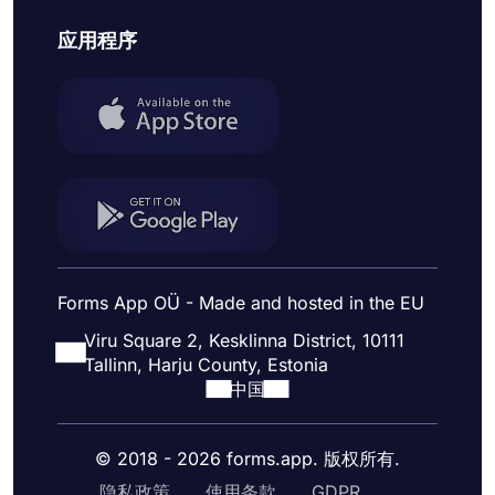
应用程序
Forms App OÜ - Made and hosted in the EU
Viru Square 2, Kesklinna District, 10111
Tallinn, Harju County, Estonia
中国
© 2018 - 2026 forms.app. 版权所有.
隐私政策
使用条款
GDPR