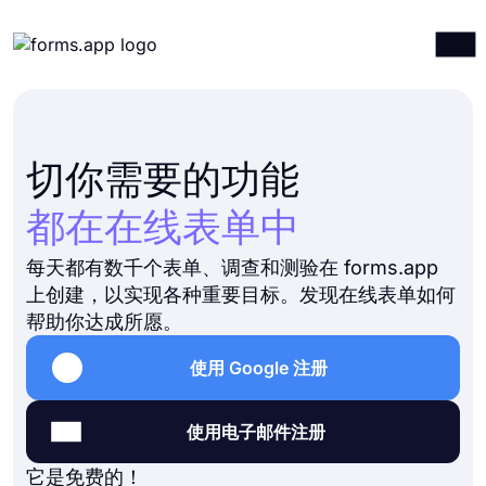
产品
登录
注册
集成
切你需要的功能
模板
都在在线表单中
资源
每天都有数千个表单、调查和测验在 forms.app
价格计划
上创建，以实现各种重要目标。发现在线表单如何
帮助你达成所愿。
使用 Google 注册
使用电子邮件注册
它是免费的！