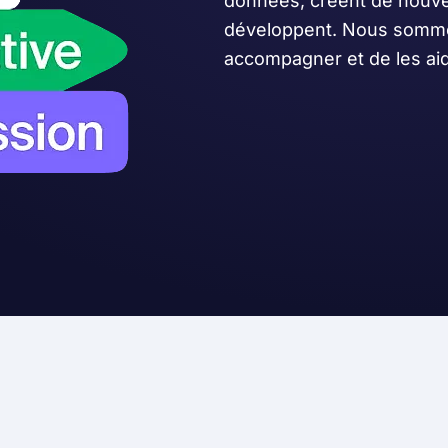
données, créent de nouvea
développent. Nous somme
accompagner et de les ai