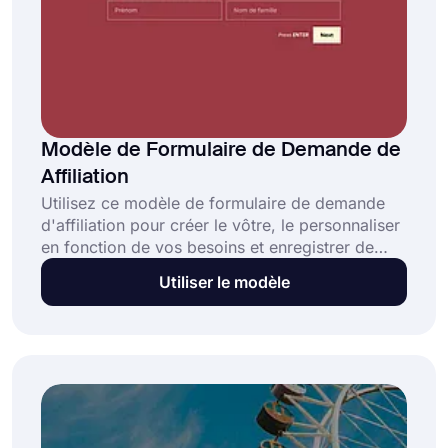
Modèle de Formulaire de Demande de
Affiliation
Utilisez ce modèle de formulaire de demande
d'affiliation pour créer le vôtre, le personnaliser
en fonction de vos besoins et enregistrer de
nouveaux affiliés pour votre programme
Utiliser le modèle
d'affiliation en peu de temps. Vous pouvez
ajouter tous les champs de formulaire
nécessaires afin de collecter toutes les
informations nécessaires telles que les noms,
les adresses e-mail, les visiteurs mensuels du
site Web et bien d'autres. C'est entièrement
gratuit et ne nécessite aucune compétence de
codage!