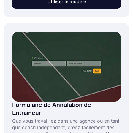
Utiliser le modèle
d'abonnement, d'adhésion ou de compte. Avec
un formulaire de résiliation de compte en ligne,
vous pouvez collecter et examiner les
demandes de résiliation. Il est également
possible de poser quelques questions à vos
clients sur leurs congés et de collecter des
adresses email. Sélectionnez simplement ce
modèle de formulaire de résiliation de compte
et créez votre formulaire de demande
gratuitement.
Formulaire de Annulation de
Entraîneur
Que vous travailliez dans une agence ou en tant
que coach indépendant, créez facilement des