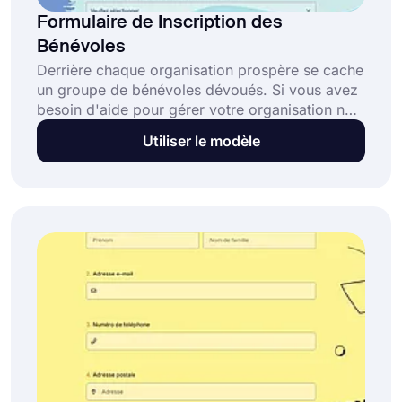
Formulaire de Inscription des
Bénévoles
Derrière chaque organisation prospère se cache
un groupe de bénévoles dévoués. Si vous avez
besoin d'aide pour gérer votre organisation non
gouvernementale ou votre événement, vous
Utiliser le modèle
pouvez inscrire des bénévoles au service de
notre modèle de formulaire de candidature
bénévole et aborder vos objectifs étape par
étape. Aidez les bénévoles à saisir facilement
leurs coordonnées et leur disponibilité en
mettant votre processus de candidature en
ligne.