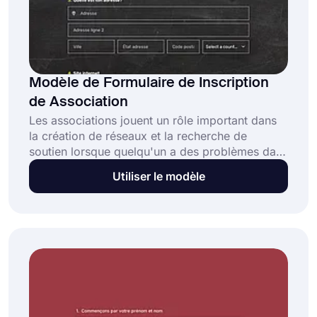
Modèle de Formulaire de Inscription
de Association
Les associations jouent un rôle important dans
la création de réseaux et la recherche de
soutien lorsque quelqu'un a des problèmes dans
son entreprise. Ainsi, les propriétaires
Utiliser le modèle
d'entreprise s'intéresseront sûrement à votre
association et voudront en devenir membre.
Avec le modèle de formulaire d'inscription
d'association gratuit, vous pouvez créer votre
formulaire d'inscription et collecter facilement
les informations nécessaires!