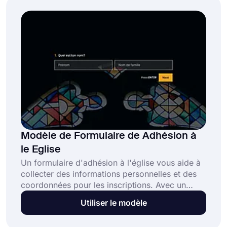
pouvez également l'intégrer sur votre page
d'inscription au webinaire ! C'est totalement
gratuit et ne nécessite aucune compétence en
codage.
Modèle de Formulaire de Adhésion à
le Eglise
Un formulaire d'adhésion à l'église vous aide à
collecter des informations personnelles et des
coordonnées pour les inscriptions. Avec un
formulaire d'inscription en ligne, les gens
Utiliser le modèle
peuvent facilement s'inscrire pour devenir
membre de l'église. Sélectionnez le modèle de