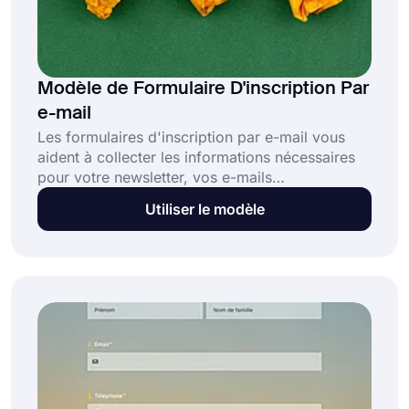
Modèle de Formulaire D'inscription Par
e-mail
Les formulaires d'inscription par e-mail vous
aident à collecter les informations nécessaires
pour votre newsletter, vos e-mails
promotionnels ou vos notifications. Grâce aux
Utiliser le modèle
formulaires d'inscription, les gens peuvent
fournir leurs adresses e-mail pour vos listes de
diffusion en quelques secondes. Utilisez le
modèle de formulaire d'inscription par e-mail
gratuit de forms.app et contactez vos prospects
facilement et rapidement!