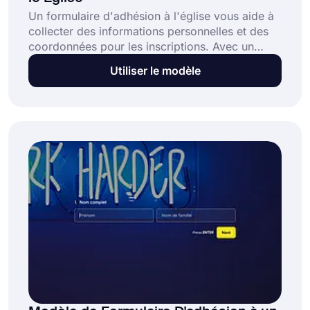
Un formulaire d'adhésion à l'église vous aide à
collecter des informations personnelles et des
coordonnées pour les inscriptions. Avec un
formulaire d'inscription en ligne, les gens
Utiliser le modèle
peuvent facilement s'inscrire pour devenir
membre de l'église. Sélectionnez le modèle de
formulaire d'adhésion à l'église en ligne de
forms.app pour créer votre formulaire
aujourd'hui !