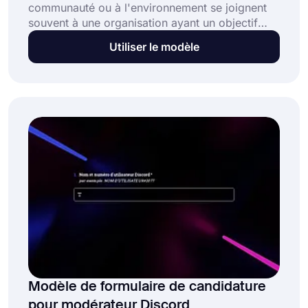
communauté ou à l'environnement se joignent
souvent à une organisation ayant un objectif
commun. Un formulaire d'adhésion à but non
Utiliser le modèle
lucratif aide les gens à s'inscrire à une
organisation à but non lucratif facilement et
sans effort. Et avec un modèle de formulaire
d'adhésion en ligne à but non lucratif, vous
pouvez créer votre propre formulaire et
permettre aux gens de rejoindre votre
organisation en ligne.
Modèle de formulaire de candidature
pour modérateur Discord