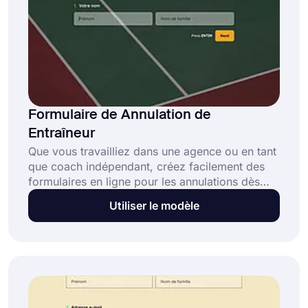
Formulaire de Annulation de
Entraîneur
Que vous travailliez dans une agence ou en tant
que coach indépendant, créez facilement des
formulaires en ligne pour les annulations dès
maintenant. Avec un formulaire d'annulation de
Utiliser le modèle
coach en ligne, les gens peuvent annuler leur
adhésion ou fermer leur compte de coach. Ce
modèle de formulaire d'annulation de coach
gratuit vous aidera à créer des formulaires de
demande et à rendre l'ensemble du processus
beaucoup plus facile! Commencez dès
maintenant et automatisez votre flux de travail