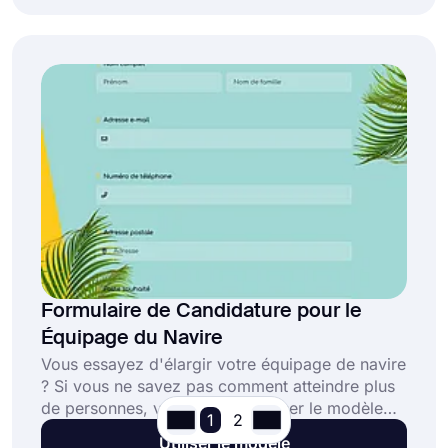
leurs liens avec des clubs précédents, etc. Ce
formulaire peut être modifié pour répondre aux
exigences de votre rotation. Commencez à
utiliser ce modèle gratuit dès maintenant !
Formulaire de Candidature pour le
Équipage du Navire
Vous essayez d'élargir votre équipage de navire
? Si vous ne savez pas comment atteindre plus
de personnes, vous pouvez utiliser le modèle
1
2
prêt à l'emploi de forms.app ou créer votre
Utiliser le modèle