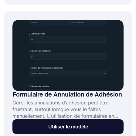
envoyer une demande d'annulation en quelques
secondes. De plus, ce modèle de formulaire
d'annulation d'adhésion à une salle de sport
gratuit raccourcira considérablement le
processus de création!
Formulaire de Annulation de Adhésion
Gérer les annulations d’adhésion peut être
frustrant, surtout lorsque vous le faites
manuellement. L'utilisation de formulaires en
ligne facilitera votre travail et vous aidera à
Utiliser le modèle
collecter automatiquement les informations