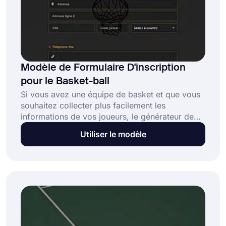
Modèle de Formulaire D'inscription
pour le Basket-ball
Si vous avez une équipe de basket et que vous
souhaitez collecter plus facilement les
informations de vos joueurs, le générateur de
formulaires forms.app vous propose le moyen
Utiliser le modèle
le plus pratique. Vous pouvez commencer par
choisir le modèle qui vous convient le mieux ou
par créer un modèle selon vos souhaits. Vous
n'avez besoin d'aucune connaissance en
codage pour créer un formulaire d'inscription
en ligne avec forms.app. De plus, c'est
totalement GRATUIT!