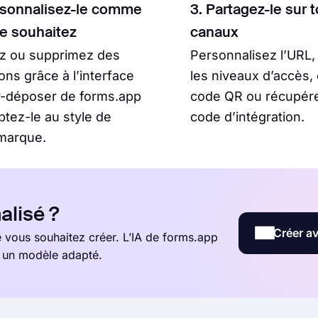
rsonnalisez-le comme
3. Partagez-le sur 
le souhaitez
canaux
ez ou supprimez des
Personnalisez l’URL,
ons grâce à l’interface
les niveaux d’accès,
r-déposer de forms.app
code QR ou récupére
ptez-le au style de
code d’intégration.
marque.
alisé ?
Créer av
vous souhaitez créer. L’IA de forms.app
t un modèle adapté.