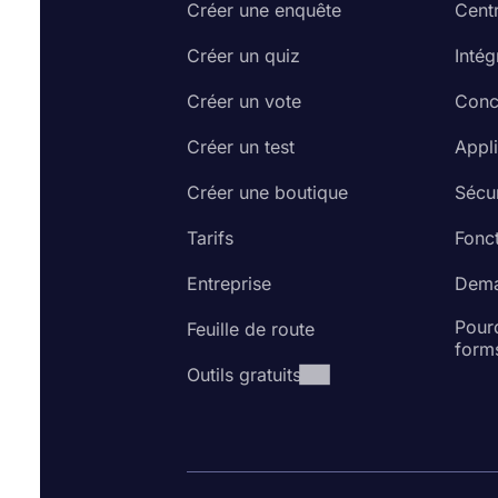
Créer une enquête
Cent
Créer un quiz
Intég
Créer un vote
Conc
Créer un test
Appl
Créer une boutique
Sécur
Tarifs
Fonct
Entreprise
Dema
Pourq
Feuille de route
form
Outils gratuits