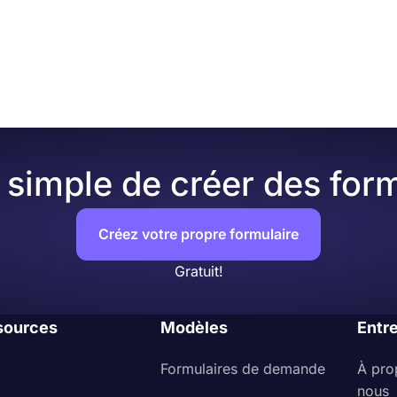
s pour vous aider à accepter les inscriptions en ligne. Vou
 formulaires pour trouver un modèle adapté à votre événeme
ion ou créez un nouveau formulaire
nctionnalités avancées telles que la logique conditionnelle,
vos questions
des intégrations tierces. Ceux-ci vous aideront à rationalise
 formulaire d'inscription manuellement
siteurs de votre formulaire.
t testez-le
 intégrez-le sur une page Web
simple de créer des form
Créez votre propre formulaire
Gratuit!
sources
Modèles
Entr
Formulaires de demande
À pro
nous