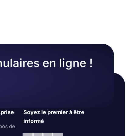
s pouvez
nt, site
 la
r votre flux
ulaires en ligne !
eprise
Soyez le premier à être
informé
pos de