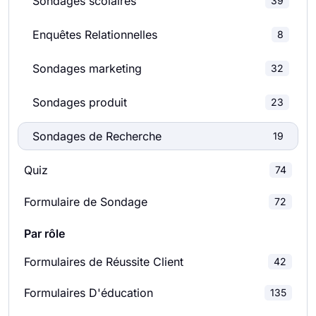
Sondages scolaires
39
Formulaires de commentaires
145
Enquêtes Relationnelles
8
Formulaires de candidature
40
Sondages marketing
32
Formulaires de téléchargement de fichiers
37
Sondages produit
23
Formulaires D'adhésion
39
Sondages de Recherche
19
Bons de commande
113
Quiz
74
Formulaire de Sondage
72
Formulaires de paiement
68
Par rôle
Formulaires d'inscription
196
Formulaires de Réussite Client
42
Formulaires de Rapport
55
Formulaires D'éducation
135
Formulaires de demande
228