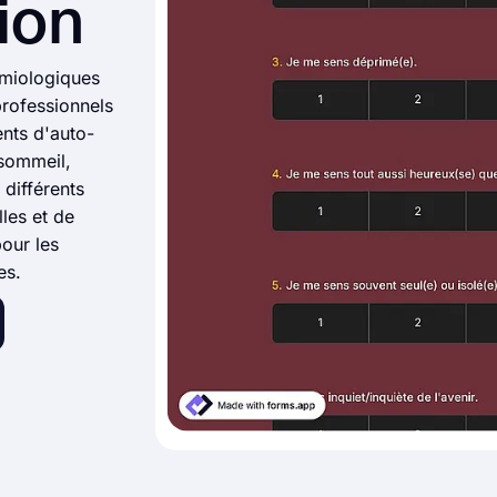
ion
émiologiques
professionnels
nts d'auto-
 sommeil,
 différents
les et de
pour les
es.