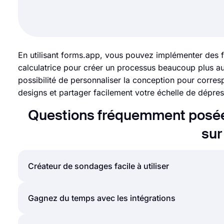
En utilisant forms.app, vous pouvez implémenter des fo
calculatrice pour créer un processus beaucoup plus au
possibilité de personnaliser la conception pour corres
designs et partager facilement votre échelle de dépres
Questions fréquemment posée
sur
Créateur de sondages facile à utiliser
Créer des formulaires et des sondages en ligne est
Gagnez du temps avec les intégrations
ligne, vous pouvez simplement créer des formulaire
options générales en quelques clics grâce à l'interf