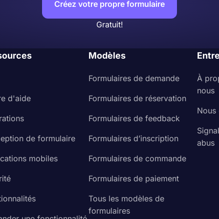
Créez votre propre formulaire
Gratuit!
sources
Modèles
Entr
Formulaires de demande
À pro
nous
re d'aide
Formulaires de réservation
Nous 
rations
Formulaires de feedback
Signa
eption de formulaire
Formulaires d’inscription
abus
ications mobiles
Formulaires de commande
ité
Formulaires de paiement
ionnalités
Tous les modèles de
formulaires
nder une fonctionnalité