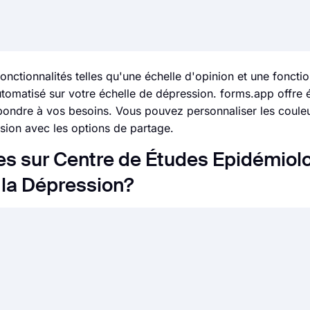
nctionnalités telles qu'une échelle d'opinion et une foncti
tomatisé sur votre échelle de dépression. forms.app offre 
pondre à vos besoins. Vous pouvez personnaliser les couleu
sion avec les options de partage.
s sur Centre de Études Epidémiol
 la Dépression?
 beaucoup plus facile que jamais. Sans avoir besoin de cod
s ou des enquêtes et personnaliser ses champs, sa concept
ace intuitive de création de formulaires de forms.app. Après