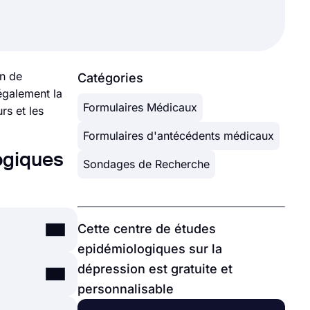
on de
Catégories
également la
Formulaires Médicaux
rs et les
Formulaires d'antécédents médicaux
ogiques
Sondages de Recherche
Cette centre de études
epidémiologiques sur la
dépression est gratuite et
er une seule
personnalisable
ion et ses
 cela, vous