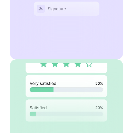
5000+ modèles gratuits
Logique conditionnelle
Commencer gratuitement
En savoir plus
Créateur d'enquêtes sur l'IA
Vue par étapes et vue par liste
Plus de 30 types de questions
Logique conditionnelle
Notifications par courriel
Commencer gratuitement