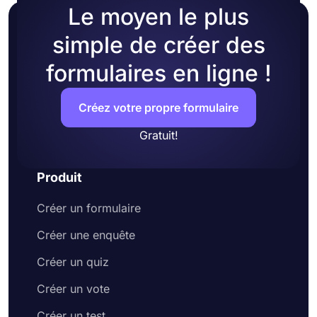
Quiz de culture générale
Le moyen le plus
illimitées et de nombreuses fonctionnalités
Quiz de vocabulaire
puissantes sur son plan gratuit.
simple de créer des
Quiz de culture générale
Quiz de sciences
formulaires en ligne !
Quiz de webinaire
& plus
Créez votre propre formulaire
Gratuit!
Produit
Créer un formulaire
Créer une enquête
Créer un quiz
Créer un vote
Créer un test