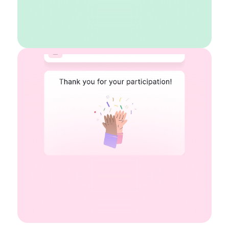
En savoir plus
Créateur de quiz AI
Plus de 30 types de questions
Notation automatique
Fins multiples
Minuteur
Commencer gratuitement
En savoir plus