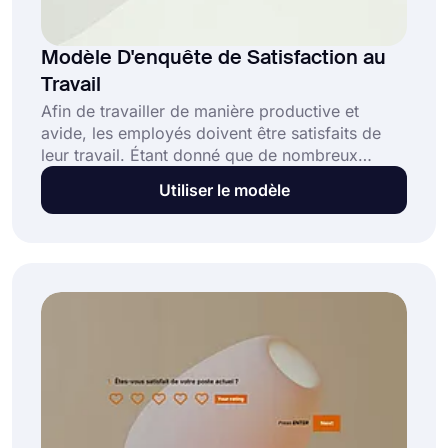
Modèle D'enquête de Satisfaction au
Travail
Afin de travailler de manière productive et
avide, les employés doivent être satisfaits de
leur travail. Étant donné que de nombreux
facteurs peuvent affecter l'expérience et la
Utiliser le modèle
satisfaction des employés, il est de votre devoir
de vérifier régulièrement les niveaux de
satisfaction. Mais ne vous inquiétez pas ! Le
modèle d'enquête de satisfaction au travail en
ligne gratuit sur forms.app vous aidera à
démarrer facilement et sans effort!