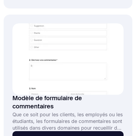
de grandes entreprises, à des idées et,
éventuellement, à du succès. En utilisant un
sondage de réunion en ligne, vous pouvez
facilement savoir ce que les participants à la
réunion pensent des discussions. Créez votre
formulaire d'enquête dès aujourd'hui avec le
modèle d'enquête de feedback sur les réunions
de forms.app, gratuitement!
Modèle de formulaire de
commentaires
Que ce soit pour les clients, les employés ou les
étudiants, les formulaires de commentaires sont
utilisés dans divers domaines pour recueillir des
informations essentielles sur les opinions et la