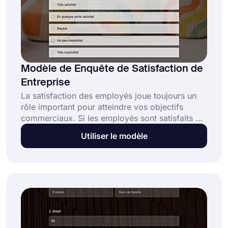
Modèle de Enquête de Satisfaction de
Entreprise
La satisfaction des employés joue toujours un
rôle important pour atteindre vos objectifs
commerciaux. Si les employés sont satisfaits de
leur entreprise, ils peuvent travailler plus dur et
Utiliser le modèle
plus productif. Pour vous assurer de maintenir
un bon niveau de satisfaction, il vous suffit
d'utiliser une enquête de satisfaction
d'entreprise et de détecter les éventuels
problèmes. Lancez-vous dès aujourd'hui avec
l'enquête de satisfaction gratuite sur forms.app!