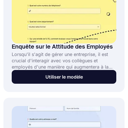
Enquête sur le Attitude des Employés
Lorsqu'il s'agit de gérer une entreprise, il est
crucial d'interagir avec vos collègues et
employés d'une manière qui augmentera à la
fois leur satisfaction et la condition de votre
Utiliser le modèle
entreprise. Si un gestionnaire connaît les
opinions et les points de vue de ses employés
concernant les problèmes de l'entreprise, il sera
plus efficace pour résoudre un problème ou
augmenter la productivité de leur travail.
Découvrez les pensées de vos employés avec
un simple sondage sur l'attitude des employés
sur forms.app dès maintenant!