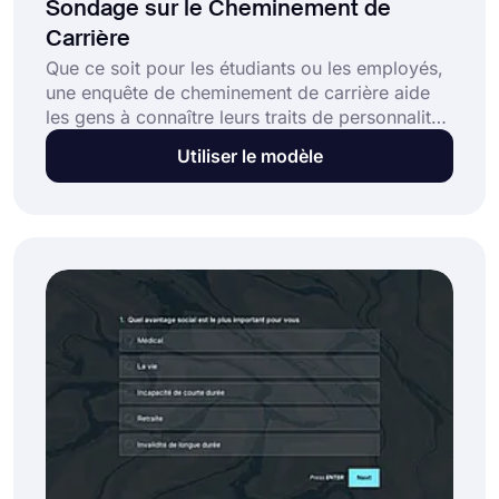
Sondage sur le Cheminement de
Carrière
Que ce soit pour les étudiants ou les employés,
une enquête de cheminement de carrière aide
les gens à connaître leurs traits de personnalité.
Cela leur montrera quels emplois leur
Utiliser le modèle
conviennent le mieux. Dans les entreprises, ces
tests de personnalité et enquêtes auprès des
employés peuvent déboucher sur des
programmes de formation des employés et
augmenter les opportunités de croissance de
l'entreprise. Commencez dès maintenant avec
le modèle d'enquête de cheminement de
carrière gratuit sur forms.app!