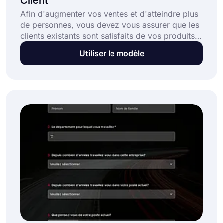
Client
Afin d'augmenter vos ventes et d'atteindre plus
de personnes, vous devez vous assurer que les
clients existants sont satisfaits de vos produits
ou services. En écoutant ce qu'ils ont à dire,
Utiliser le modèle
vous aurez plus de chances d'améliorer votre
entreprise. Avec ce modèle d'enquête de
satisfaction client en ligne, créez votre
questionnaire et commencez à collecter des
données en temps réel!