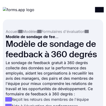
Produits
Connexion
S'inscrire
Accueil
Modèles
Formulaires d'évaluation
Intégrations
Modèle de sondage de feedback à 360 degrés
Modèles
Modèle de sondage de
Ressources
feedback à 360 degrés
Tarification
Le sondage de feedback gratuit à 360 degrés
collecte des données sur la performance des
employés, aidant les organisations à recueillir les
avis des managers, des pairs et des membres de
l'équipe pour mieux comprendre les relations de
travail et les opportunités de développement. Ce
formulaire de feedback à 360 degrés :
Reçoit les retours des membres de l'équipe