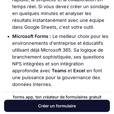
temps réel. Si vous devez créer un sondage
en quelques minutes et analyser les
résultats instantanément avec une équipe
dans Google Sheets, c'est votre outil.
Microsoft Forms :
Le meilleur choix pour les
environnements d'entreprise et éducatifs
utilisant déjà Microsoft 365. Sa logique de
branchement sophistiquée, ses questions
NPS intégrées et son intégration
approfondie avec
Teams
et
Excel
en font
une puissance pour la gouvernance des
données internes.
forms.app :
La solution incontournable
forms.app, ton créateur de formulaires gratuit
lorsque vous dépassez les limites des outils
Créer un formulaire
de base. Si votre flux de travail nécessite