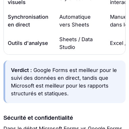
visuels
interact
Synchronisation
Automatique
Manuell
en direct
vers Sheets
dans le
Sheets / Data
Outils d'analyse
Excel /
Studio
Verdict :
Google Forms est meilleur pour le
suivi des données en direct, tandis que
Microsoft est meilleur pour les rapports
structurés et statiques.
Sécurité et confidentialité
Dans le débat Microsoft Forms vs Google Forms,