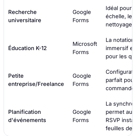
Idéal pour 
Recherche
Google
échelle, le
universitaire
Forms
nettoyage f
La notation 
Microsoft
Éducation K-12
immersif en
Forms
pour les qui
Configurati
Petite
Google
parfait pour
entreprise/Freelance
Forms
commandes
La synchron
Planification
Google
permet aux 
d'événements
Forms
RSVP insta
feuilles de 