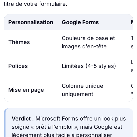
titre de votre formulaire.
Personnalisation
Google Forms
Mi
Couleurs de base et
T
Thèmes
images d'en-tête
su
Li
Polices
Limitées (4-5 styles)
sy
Colonne unique
Co
Mise en page
uniquement
"S
Verdict :
Microsoft Forms offre un look plus
soigné « prêt à l'emploi », mais Google est
légèrement plus facile à personnaliser