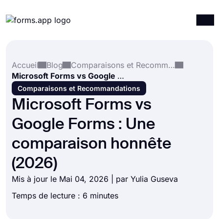
Produits
Connexion
S'inscrire
Accueil
Blog
Comparaisons et Recommandations
Intégrations
Microsoft Forms vs Google Forms : Une comparaison honnête (2026)
Modèles
Comparaisons et Recommandations
Microsoft Forms vs
Ressources
Google Forms : Une
Tarification
comparaison honnête
(2026)
Mis à jour le Mai 04, 2026 | par
Yulia Guseva
Temps de lecture : 6 minutes