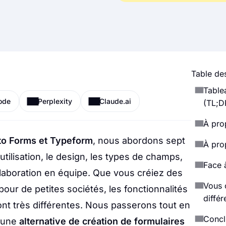
Table des
Table
ode
Perplexity
Claude.ai
(TL;D
À pro
to Forms et Typeform
, nous abordons sept
À pro
 d'utilisation, le design, les types de champs,
Face 
ollaboration en équipe. Que vous créiez des
Vous 
pour de petites sociétés, les fonctionnalités
diffé
ont très différentes. Nous passerons tout en
Concl
r une
alternative de création de formulaires