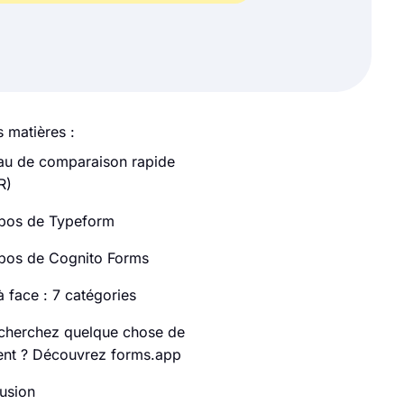
 matières :
au de comparaison rapide
R)
pos de Typeform
pos de Cognito Forms
à face : 7 catégories
cherchez quelque chose de
rent ? Découvrez forms.app
usion