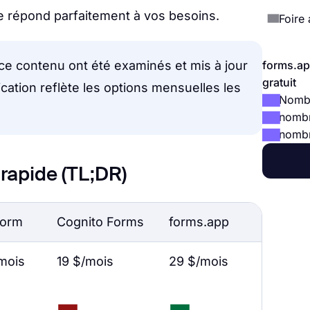
e répond parfaitement à vos besoins.
Foire
 ce contenu ont été examinés et mis à jour
forms.ap
gratuit
ication reflète les options mensuelles les
Nombr
nombr
nombre
rapide (TL;DR)
form
Cognito Forms
forms.app
mois
19 $/mois
29 $/mois