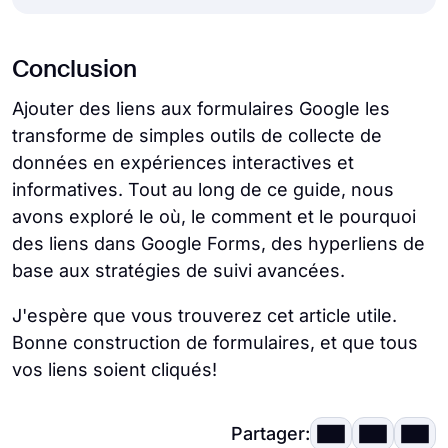
d'utilisation] et notre [politique de rétention
du texte brut dans certains contextes. Pour
d'option intégrée pour contrôler si les liens
des données] avant de continuer."
Non, Google Forms ne prend pas en charge
les rendre cliquables, collez l'URL complète
s'ouvrent dans de nouveaux onglets ou
Conclusion
les liens d'ancrage ou les liens de saut vers
en incluant https://. La plupart des
dans le même onglet.
une section à l'intérieur du formulaire lui-
navigateurs les convertiront
Ajouter des liens aux formulaires Google les
même.
automatiquement en liens cliquables.
transforme de simples outils de collecte de
données en expériences interactives et
informatives. Tout au long de ce guide, nous
avons exploré le où, le comment et le pourquoi
des liens dans Google Forms, des hyperliens de
base aux stratégies de suivi avancées.
J'espère que vous trouverez cet article utile.
Bonne construction de formulaires, et que tous
vos liens soient cliqués!
Partager: