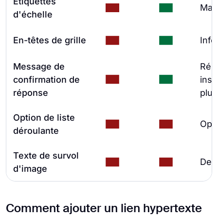
Étiquettes
Maté
d'échelle
En-têtes de grille
Info
Message de
Rép
confirmation de
inst
réponse
plus
Option de liste
Opti
déroulante
Texte de survol
Desc
d'image
Comment ajouter un lien hypertexte