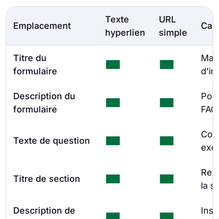
Texte
URL
Emplacement
Cas 
hyperlien
simple
Titre du
Mar
formulaire
d'in
Description du
Poli
formulaire
FAQ
Cont
Texte de question
exe
Res
Titre de section
la s
Description de
Inst