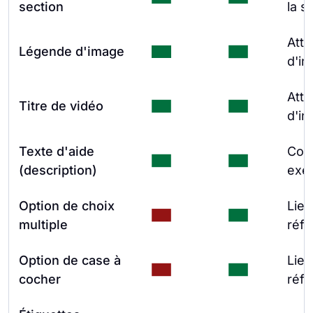
section
la s
Attr
Légende d'image
d'in
Attr
Titre de vidéo
d'in
Texte d'aide
Cont
(description)
exe
Option de choix
Lien
multiple
réf
Option de case à
Lien
cocher
réf