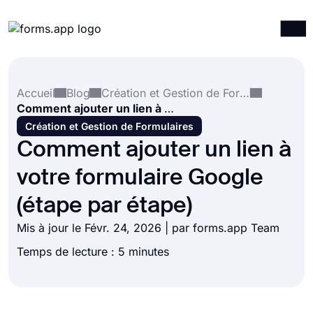
Produits
Connexion
S'inscrire
Accueil
Blog
Création et Gestion de Formulaires
Intégrations
Comment ajouter un lien à votre formulaire Google (étape par étape)
Modèles
Création et Gestion de Formulaires
Comment ajouter un lien à
Ressources
votre formulaire Google
Tarification
(étape par étape)
Mis à jour le Févr. 24, 2026 | par forms.app Team
Temps de lecture : 5 minutes