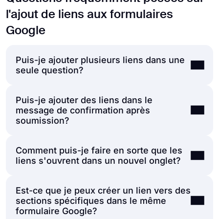
l'ajout de liens aux formulaires
Google
Puis-je ajouter plusieurs liens dans une
seule question?
Puis-je ajouter des liens dans le
Oui, absolument. Google Forms vous permet
message de confirmation après
d'ajouter autant de liens hypertexte que
soumission?
vous le souhaitez dans une seule question
ou description. Il vous suffit de répéter le
Comment puis-je faire en sorte que les
Oui, vous pouvez inclure des URL dans le
processus de surligner le texte et d'ajouter
liens s'ouvrent dans un nouvel onglet?
message de confirmation qui apparaît après
des liens pour chaque URL que vous
que quelqu'un soumet votre formulaire.
souhaitez inclure.
Est-ce que je peux créer un lien vers des
Cependant, le message de confirmation ne
Les liens dans les formulaires Google
sections spécifiques dans le même
Exemple : "Veuillez consulter notre
prend pas en charge l'éditeur de texte
s'ouvrent dans un nouvel onglet par défaut.
formulaire Google?
[politique de confidentialité], nos [conditions
enrichi, donc les URL apparaîtront comme
Cependant, Google Forms ne propose pas