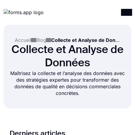
Produits
Connexion
S'inscrire
Accueil
Blog
Collecte et Analyse de Données
Intégrations
Collecte et Analyse de
Modèles
Données
Ressources
Maîtrisez la collecte et l’analyse des données avec
Tarification
des stratégies expertes pour transformer des
données de qualité en décisions commerciales
concrètes.
Derniers articles