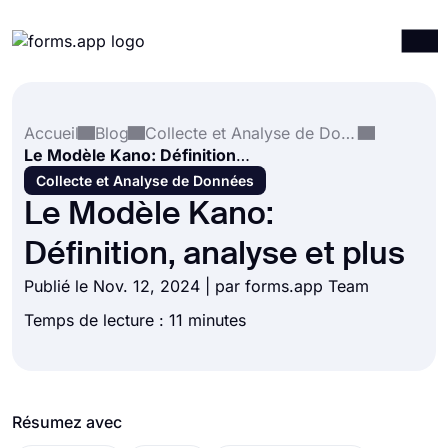
Produits
Connexion
S'inscrire
Accueil
Blog
Collecte et Analyse de Données
Intégrations
Le Modèle Kano: Définition, analyse et plus
Modèles
Collecte et Analyse de Données
Le Modèle Kano:
Ressources
Définition, analyse et plus
Tarification
Publié le Nov. 12, 2024 | par forms.app Team
Temps de lecture : 11 minutes
Résumez avec