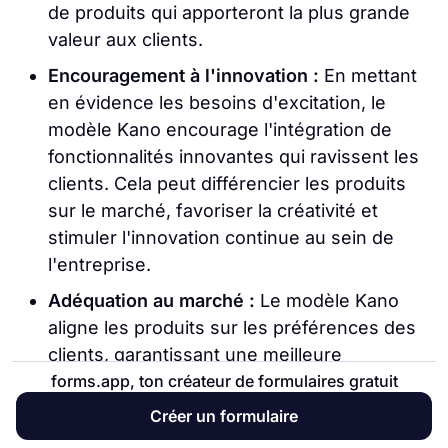
de produits qui apporteront la plus grande
valeur aux clients.
Encouragement à l'innovation :
En mettant
en évidence les besoins d'excitation, le
modèle Kano encourage l'intégration de
fonctionnalités innovantes qui ravissent les
clients. Cela peut différencier les produits
sur le marché, favoriser la créativité et
stimuler l'innovation continue au sein de
l'entreprise.
Adéquation au marché :
Le modèle Kano
aligne les produits sur les préférences des
clients, garantissant une meilleure
adéquation au marché. Comprendre ce que
forms.app, ton créateur de formulaires gratuit
les clients apprécient le plus aide les
Créer un formulaire
entreprises à créer des offres qui résonnent