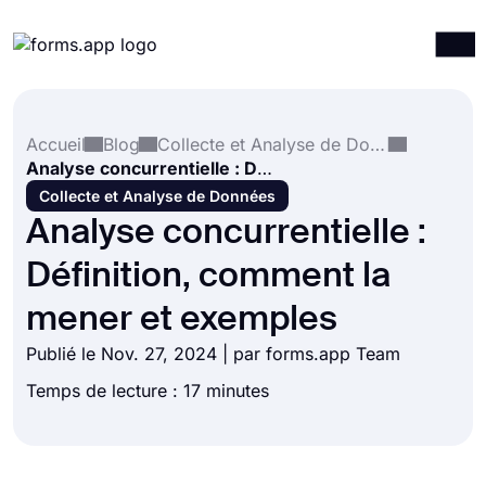
Produits
Connexion
S'inscrire
Accueil
Blog
Collecte et Analyse de Données
Intégrations
Analyse concurrentielle : Définition, comment la mener et exemples
Modèles
Collecte et Analyse de Données
Analyse concurrentielle :
Ressources
Définition, comment la
Tarification
mener et exemples
Publié le Nov. 27, 2024 | par forms.app Team
Temps de lecture : 17 minutes