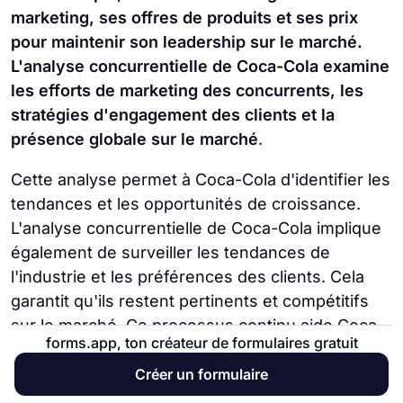
marketing, ses offres de produits et ses prix
pour maintenir son leadership sur le marché.
L'analyse concurrentielle de Coca-Cola examine
les efforts de marketing des concurrents, les
stratégies d'engagement des clients et la
présence globale sur le marché
.
Cette analyse permet à Coca-Cola d'identifier les
tendances et les opportunités de croissance.
L'analyse concurrentielle de Coca-Cola implique
également de surveiller les tendances de
l'industrie et les préférences des clients. Cela
garantit qu'ils restent pertinents et compétitifs
sur le marché. Ce processus continu aide Coca-
forms.app, ton créateur de formulaires gratuit
Cola à maintenir son leadership sur le marché et
à réaliser une croissance durable.
Créer un formulaire