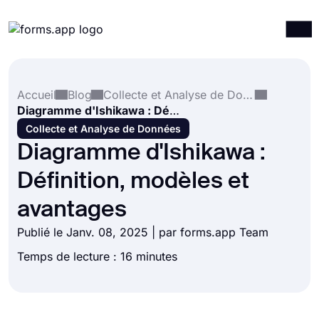
Produits
Connexion
S'inscrire
Accueil
Blog
Collecte et Analyse de Données
Intégrations
Diagramme d'Ishikawa : Définition, modèles et avantages
Modèles
Collecte et Analyse de Données
Diagramme d'Ishikawa :
Ressources
Définition, modèles et
Tarification
avantages
Publié le Janv. 08, 2025 | par forms.app Team
Temps de lecture : 16 minutes