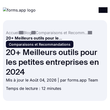
Produits
Connexion
S'inscrire
Accueil
Blog
Comparaisons et Recommandations
Intégrations
20+ Meilleurs outils pour les petites entreprises en 2024
Modèles
Comparaisons et Recommandations
20+ Meilleurs outils pour
Ressources
les petites entreprises en
Tarification
2024
Mis à jour le Août 04, 2026 | par forms.app Team
Temps de lecture : 12 minutes