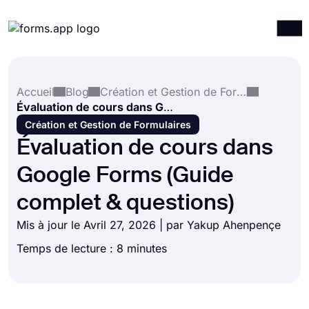
Produits
Connexion
S'inscrire
Accueil
Blog
Création et Gestion de Formulaires
Intégrations
Évaluation de cours dans Google Forms (Guide complet & questions)
Modèles
Création et Gestion de Formulaires
Évaluation de cours dans
Ressources
Google Forms (Guide
Tarification
complet & questions)
Mis à jour le Avril 27, 2026 | par
Yakup Ahenpençe
Temps de lecture : 8 minutes