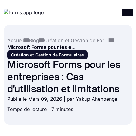
Produits
Connexion
S'inscrire
Accueil
Blog
Création et Gestion de Formulaires
Intégrations
Microsoft Forms pour les entreprises : Cas d'utilisation et limitations
Modèles
Création et Gestion de Formulaires
Microsoft Forms pour les
Ressources
entreprises : Cas
Tarification
d'utilisation et limitations
Publié le Mars 09, 2026 | par
Yakup Ahenpençe
Temps de lecture : 7 minutes