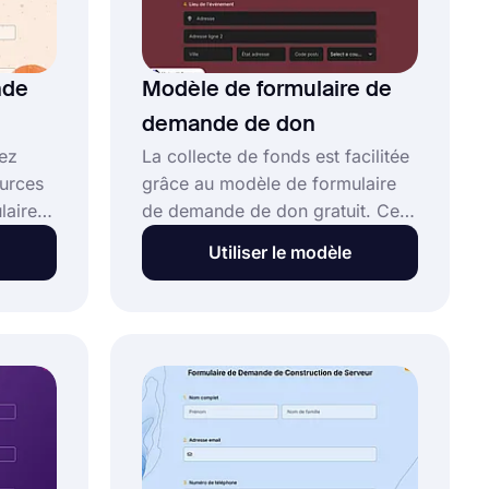
nde
Modèle de formulaire de
demande de don
vez
La collecte de fonds est facilitée
urces
grâce au modèle de formulaire
laire
de demande de don gratuit. Ce
ravail.
formulaire permet de recueillir
Utiliser le modèle
des contributions, de gérer les
 copie,
dons provenant de particuliers et
d'organisations au même
web
endroit, et garantit une
expérience fluide.
et
 le
t.