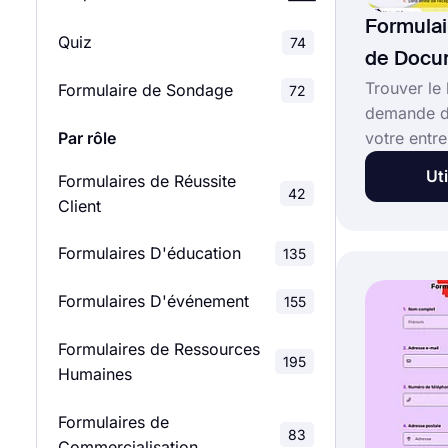
Formula
Quiz
Enquêtes de Satisfaction
74
46
de Docu
Client
Trouver le
Formulaire de Sondage
72
demande d
Enquêtes de Satisfaction
28
Par rôle
votre entre
des Employés
compliqué
Uti
Formulaires de Réussite
forms.app 
Sondages D'évaluation
42
124
Client
nombreuses
votre prop
Sondages de feedback
127
Formulaires D'éducation
135
demande d
fonction d
Études de Marché
28
Formulaires D'événement
155
souhaitez 
de demand
Sondages scolaires
Formulaires de Ressources
39
vous suffit
195
Humaines
bouton "Uti
Enquêtes Relationnelles
8
dessous!
Formulaires de
83
Commercialisation