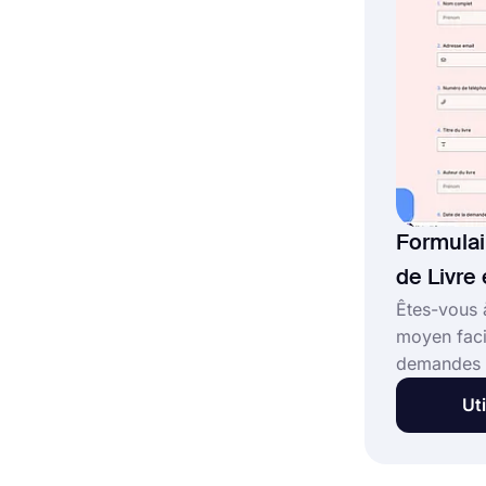
créer des 
forms.app 
Formula
de Livre
Êtes-vous 
moyen faci
demandes d
bibliothèq
Uti
offre un m
formulaire
pour bibli