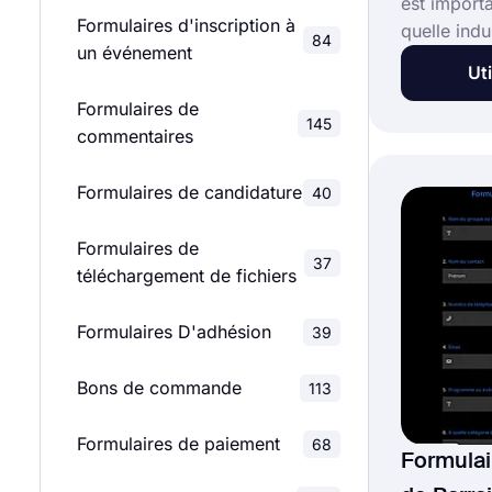
est import
Formulaires d'inscription à
quelle indu
84
un événement
formulaire
Uti
pouvez col
Formulaires de
les demand
145
commentaires
Créez votr
aujourd'hu
Formulaires de candidature
40
formulair
support po
Formulaires de
les problè
37
téléchargement de fichiers
clients. C
de demande
Formulaires D'adhésion
gratuit et 
39
avec des f
Bons de commande
avancées !
113
Formulaires de paiement
68
Formula