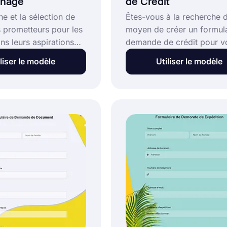
inage
de Crédit
e et la sélection de
Êtes-vous à la recherche 
s prometteurs pour les
moyen de créer un formula
ns leurs aspirations
demande de crédit pour v
es ou leurs objectifs
banque ? forms.app vous
liser le modèle
Utiliser le modèle
ouent un rôle énorme
présente un modèle de
rrainage. Vous devez
formulaire de demande de 
s candidats de premier
facile à personnaliser.
valuer et ne choisir
Commencez à créer votre
illeurs pour vos
formulaire de demande de 
t maintenant, vous
en cliquant sur le bouton "U
arvenir facilement et
le modèle" ci-dessous et
 effort grâce au
commencez à collecter le
dèle de formulaire de
données dont vous avez b
e parrainage de
en ligne.