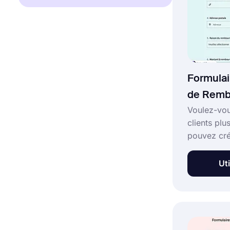
formulaire e
Formula
de Remb
Voulez-vo
clients pl
pouvez cré
formulaire
en utilisan
Uti
formulair
rembourse
également l
propre site
vous le s