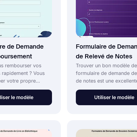
t attirer des clients.
ire de Demande
Formulaire de Dema
oursement
de Relevé de Notes
us rembourser vos
Trouver un bon modèle de
us rapidement ? Vous
formulaire de demande de
er votre propre
de notes est une excellent
 en un rien de temps
chose pour votre école. Et
t le modèle de
super facile en utilisant l'o
liser le modèle
Utiliser le modèle
e de demande de
ligne, forms.app. Avec ce
ment. Vous pouvez
formulaire de demande de
'intégrer sur votre
de notes, vos étudiants p
 et le partager où
soumettre des demandes 
ouhaitez. Commencez à
leurs relevés de notes.