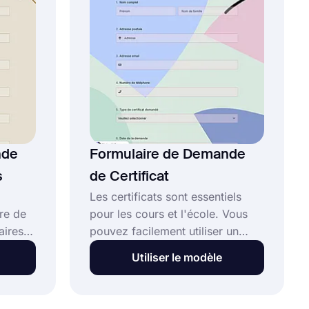
"Utiliser le modèle" et de
commencer.
nde
Formulaire de Demande
s
de Certificat
Les certificats sont essentiels
re de
pour les cours et l'école. Vous
ires ?
pouvez facilement utiliser un
r votre
outil en ligne gratuit comme
Utiliser le modèle
forms.app si vous avez besoin
d'un formulaire de demande de
e
certificat. Quel que soit votre