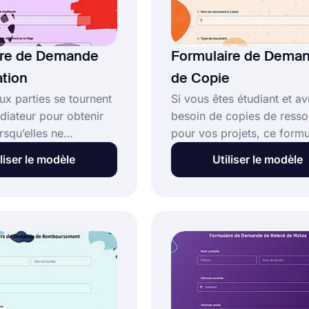
ire de Demande
Formulaire de Dema
tion
de Copie
ux parties se tournent
Si vous êtes étudiant et a
diateur pour obtenir
besoin de copies de resso
orsqu’elles ne
pour vos projets, ce formu
t pas à s’entendre. Les
vous sera utile dans votre t
liser le modèle
Utiliser le modèle
 peuvent fonctionner
En utilisant le modèle de
cement et réduire les
formulaire de demande de
administratives
vous pouvez intégrer le
es grâce à un
formulaire sur votre site 
 d’accord de médiation
sans avoir besoin de
ous pouvez utiliser ce
connaissances en codage 
formulaire de
permettre aux étudiants de
 médiation gratuit
demander confortablemen
 votre propre