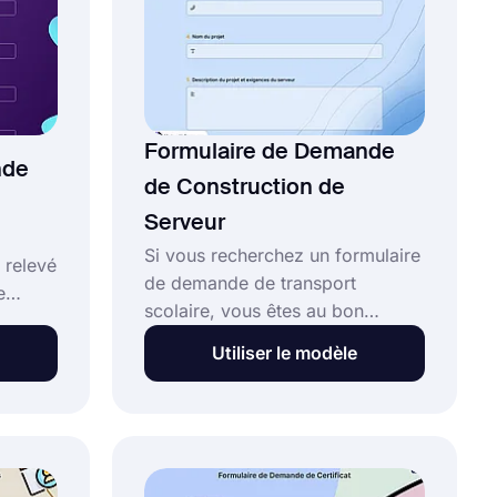
Formulaire de Demande
nde
de Construction de
Serveur
Si vous recherchez un formulaire
 relevé
de demande de transport
e
scolaire, vous êtes au bon
 c'est
endroit ! Vous pouvez utiliser ce
util en
Utiliser le modèle
formulaire de demande de
transport scolaire gratuit et
 relevé
entièrement personnalisable sans
euvent
avoir à écrire de code. Il vous
pour
suffit de cliquer sur le bouton