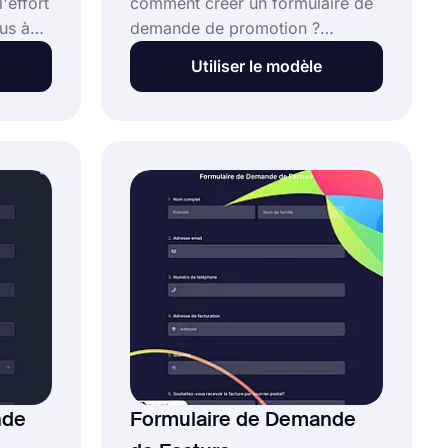
'effort
comment créer un formulaire de
us à
demande de promotion ?
forms.app vous aidera à créer
Utiliser le modèle
ns le
votre formulaire de demande de
our
promotion en fonction de vos
les
besoins. Vous pouvez
Par
commencer immédiatement en
ur
cliquant sur le bouton "Utiliser le
modèle" aujourd'hui !
nde
Formulaire de Demande