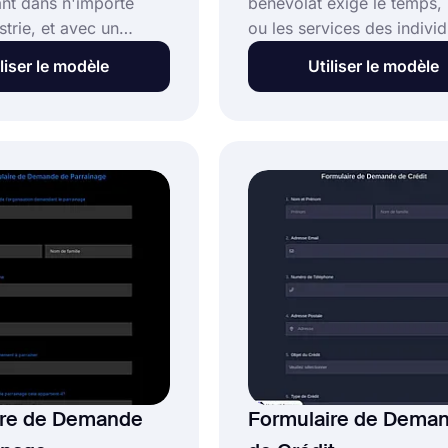
ant dans n'importe
bénévolat exige le temps, l
strie, et avec un
ou les services des individ
 de support, vous
une organisation. Les
liser le modèle
Utiliser le modèle
lecter pratiquement
informations collectées da
es d'aide des clients.
formulaire sont utilisées p
e formulaire dès
aider les entreprises dans 
i avec le modèle de
procédures d'évaluation. 
e de demande de
exemple, leurs besoins, le
ur collecter facilement
suivi, etc.
mes et demandes des
e modèle de formulaire
 est entièrement
disponible pour vous
onctionnalités
ire de Demande
Formulaire de Dema