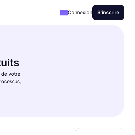
Connexion
S'inscrire
uits
 de votre
rocessus,