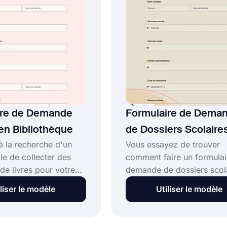
formulaires avec
!
ire de Demande
Formulaire de Dema
 en Bibliothèque
de Dossiers Scolaire
à la recherche d'un
Vous essayez de trouver
le de collecter des
comment faire un formulai
e livres pour votre
demande de dossiers scola
ue ? forms.app vous
forms.app est là pour aide
liser le modèle
Utiliser le modèle
odèle convivial de
école à avoir son propre
 de demande de livre
formulaire de demande de
othèque pour vous
dossiers scolaires. Avec c