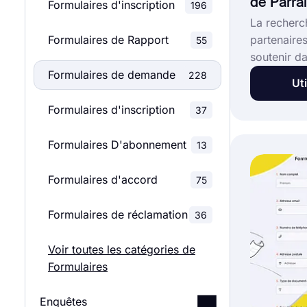
de Parra
Formulaires d'inscription
196
La recherch
Formulaires de Rapport
partenaire
55
soutenir da
commercial
Formulaires de demande
228
Uti
généraux j
dans le pa
Formulaires d'inscription
37
trouver de
plan, les é
Formulaires D'abonnement
13
que les me
intérêts. E
Formulaires d'accord
75
pouvez y p
sans aucun
Formulaires de réclamation
36
superbe mo
demande d
Voir toutes les catégories de
forms.app.
Formulaires
Enquêtes