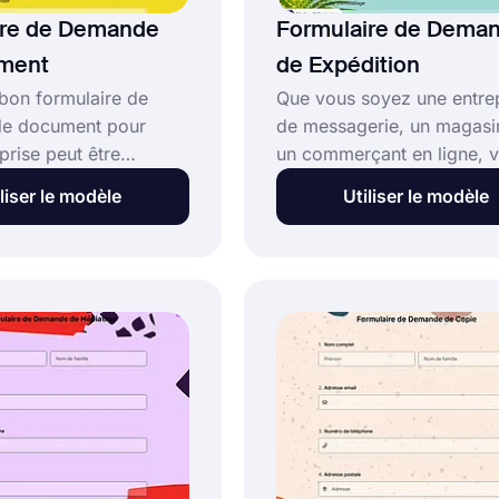
ire de Demande
Formulaire de Dema
ment
de Expédition
 bon formulaire de
Que vous soyez une entre
e document pour
de messagerie, un magasi
prise peut être
un commerçant en ligne, 
. Heureusement,
pouvez rapidement utiliser
liser le modèle
Utiliser le modèle
vous offre de
modèle de formulaire de
 options pour créer
demande d'expédition grat
re formulaire de
Vous pouvez créer un pro
e document en
d'expédition simple avec 
e vos besoins. Si vous
formulaire de demande
créer votre formulaire
d'expédition convivial. Cr
e de document, il
votre formulaire de dema
 de cliquer sur le
d'expédition en quelques c
liser le modèle" ci-