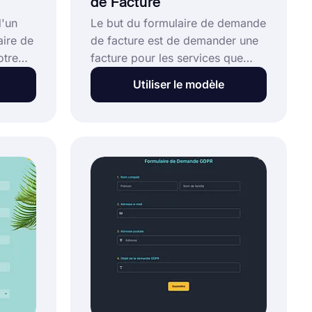
de Facture
d'un
Le but du formulaire de demande
ire de
de facture est de demander une
otre
facture pour les services que
vous achetez. Les champs
Utiliser le modèle
nécessaires pour émettre une
crédit
facture sont inclus sur le
formulaire de demande de
facture. Vous pouvez
crédit
commencer à utiliser ce modèle
tiliser
de formulaire de demande de
facture facile à utiliser en
s
quelques clics.
esoin