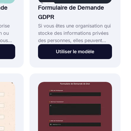
nde
Formulaire de Demande
GDPR
prise
Si vous êtes une organisation qui
n ou
stocke des informations privées
vous
des personnes, elles peuvent
 ce
avoir besoin de ce formulaire
Utiliser le modèle
pour accéder à leurs
uit.
informations. Grâce au modèle
cessus
de formulaire de demande
un
GDPR, vous pouvez rapidement
créer votre propre formulaire
éez
sans avoir besoin de
nde
compétences en codage.
lics.
Commencez à créer des
formulaires rapidement avec
forms.app !