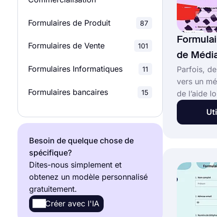
Sondages marketing
32
Formulaires de Produit
87
Sondages produit
23
Formula
Formulaires de Vente
101
Sondages de Recherche
19
de Média
Formulaires Informatiques
Parfois, de
11
vers un mé
Formulaires bancaires
15
de l’aide l
parviennen
Uti
médiateurs
plus effica
Besoin de quelque chose de
formalités 
spécifique?
fastidieus
Dites-nous simplement et
formulaire
obtenez un modèle personnalisé
en ligne. V
gratuitement.
modèle de 
demande de
Créer avec l'IA
pour créer