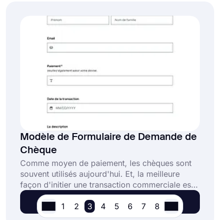
cliquant sur le bouton "Utiliser le modèle" ci-
dessous.
Modèle de Formulaire de Demande de
Chèque
Comme moyen de paiement, les chèques sont
souvent utilisés aujourd'hui. Et, la meilleure
façon d'initier une transaction commerciale est
d'utiliser un formulaire de demande de chèque.
Utiliser le modèle
1
2
3
4
5
6
7
8
Utilisez le modèle de formulaire de demande de
chèque en ligne de forms.app et partagez votre