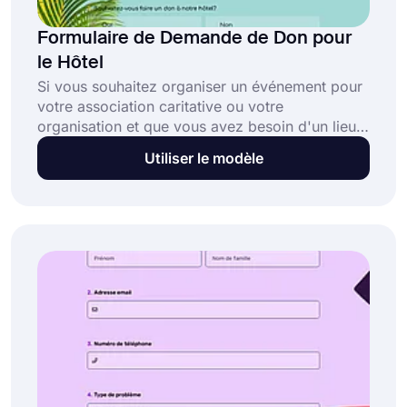
Formulaire de Demande de Don pour
le Hôtel
Si vous souhaitez organiser un événement pour
votre association caritative ou votre
organisation et que vous avez besoin d'un lieu
pour l'organiser, vous devriez utiliser le
Utiliser le modèle
formulaire de demande de don d'hôtel. Avec ce
formulaire, les organisations à but non lucratif
doivent répondre aux questions sur la raison
pour laquelle elles ont besoin d'un hôtel pour
l'événement et dans quel but l'argent sera
utilisé. Faites un démarrage rapide avec les
fonctionnalités avancées de forms.app.