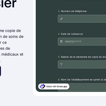
ier
une copie de
n de soins de
r ce
des de
s médicaux et
.