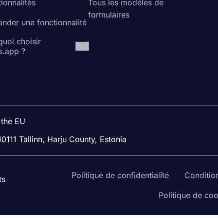
ionnalités
Tous les modèles de
formulaires
nder une fonctionnalité
uoi choisir
s.app ?
 the EU
10111 Tallinn, Harju County, Estonia
Politique de confidentialité
Condition
ts
Politique de co