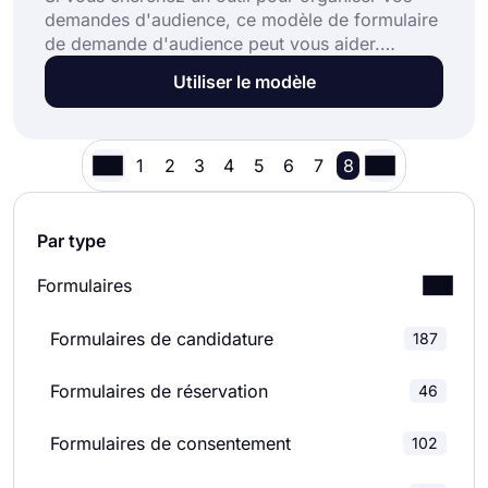
demandes d'audience, ce modèle de formulaire
de demande d'audience peut vous aider.
forms.app propose ce modèle de formulaire de
Utiliser le modèle
demande d'audience, de nombreuses
fonctionnalités uniques et diverses options de
partage. Cliquez simplement sur le bouton
"Utiliser le modèle" pour commencer à créer
1
2
3
4
5
6
7
8
votre formulaire.
Par type
Formulaires
Formulaires de candidature
187
Formulaires de réservation
46
Formulaires de consentement
102