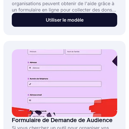
organisations peuvent obtenir de l'aide grâce à
un formulaire en ligne pour collecter des dons
auprès de donateurs ou de sponsors potentiels.
Utiliser le modèle
Utilisez le modèle de formulaire de demande de
collecte de fonds gratuit de forms.app et créez
votre formulaire pour collecter facilement et
rapidement des dons auprès de votre public
cible. Personnalisez votre formulaire et
partagez-le en quelques minutes dès
aujourd'hui !
Formulaire de Demande de Audience
Si vous cherchez un outil pour organiser vos