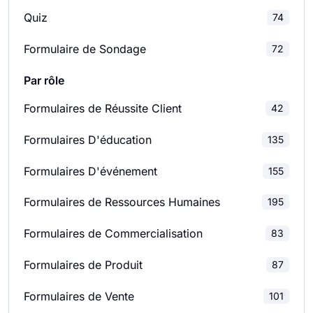
Quiz
Enquêtes de Satisfaction Client
46
74
Formulaire de Sondage
72
Enquêtes de Satisfaction des Employés
28
Par rôle
Sondages D'évaluation
124
Formulaires de Réussite Client
42
Sondages de feedback
127
Formulaires D'éducation
135
Études de Marché
28
Formulaires D'événement
155
Sondages scolaires
39
Formulaires de Ressources Humaines
195
Enquêtes Relationnelles
8
Formulaires de Commercialisation
83
Sondages marketing
32
Formulaires de Produit
87
Sondages produit
23
Formulaires de Vente
101