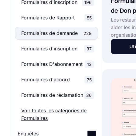
Formula
Formulaires d'inscription
196
de Don p
Formulaires de Rapport
55
Les restaur
aider les in
Formulaires de demande
228
organisatio
doivent uti
Uti
Formulaires d'inscription
37
Avec ce for
propriétair
Formulaires D'abonnement
13
peuvent co
veulent ce
Formulaires d'accord
75
information
l'institut
Formulaires de réclamation
36
maintenant 
de formula
Voir toutes les catégories de
don pour r
Formulaires
forms.app 
Enquêtes