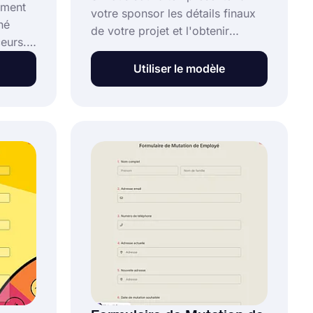
ement
votre sponsor les détails finaux
né
de votre projet et l'obtenir
ceurs.
approuvé, le formulaire de
ents
demande d'approbation de
Utiliser le modèle
dre
projet vous sera très utile. Créez
des formulaires professionnels
lité en
sans aucune connaissance en
pouvez
codage en utilisant le modèle de
ire
formulaire de demande
odèle
d'approbation de projet.
ement