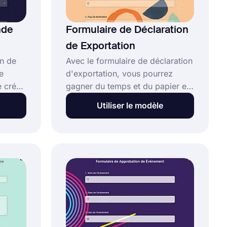
nde
Formulaire de Déclaration
de Exportation
n de
Avec le formulaire de déclaration
e
d'exportation, vous pourrez
e créer
gagner du temps et du papier en
 de
effectuant tout électroniquement,
Utiliser le modèle
y compris l'impression et l'envoi
er à
d'une copie de la déclaration à
t
votre client. Grâce à forms.app,
esoin
vous pourrez effectuer toutes
ces opérations gratuitement !
ans