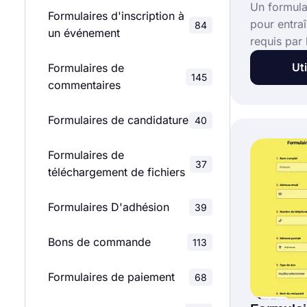
Un formula
Formulaires d'inscription à
pour entra
84
un événement
requis par 
personnels
Uti
Formulaires de
leurs clien
145
commentaires
ensemble. 
les entraîn
Formulaires de candidature
40
débarrassen
pourraient
Formulaires de
eux à l'av
37
téléchargement de fichiers
votre prop
facilement 
Formulaires D'adhésion
39
de formula
pour entra
Bons de commande
113
Formulaires de paiement
68