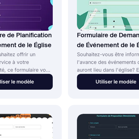
re de Planification
Formulaire de Dema
ment de le Église
de Événement de le É
haitez offrir un
Souhaitez-vous être infor
rvice à votre
l'avance des événements 
, ce formulaire vous
auront lieu dans l'église? 
 En utilisant le modèle
utilisant un modèle de for
liser le modèle
Utiliser le modèle
re de planification
de demande d'événement
t d'église, vous
d'église, vous pouvez
eillir des
rapidement apprendre les
ns auprès des
caractéristiques de l'évé
sur la façon dont elles
que les gens veulent organ
un événement.
dans l'église.
 à créer vos