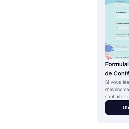
clients veu
Formula
de Confé
Si vous ête
d'événemen
souhaitez 
information
Uti
ces événem
demande d
aidera. En 