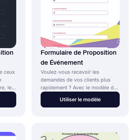
ligne de code.
ition
Formulaire de Proposition
de Événement
re ceux
Voulez-vous recevoir les
n
demandes de vos clients plus
e, le
rapidement ? Avec le modèle de
formulaire de proposition
Utiliser le modèle
era
d'événement, vous pouvez
rapidement découvrir quel type
e sans
d'événement vos clients
préparent, le nombre de
dre
participants, les