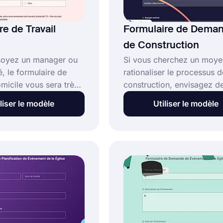
re de Travail
Formulaire de Dema
de Construction
soyez un manager ou
Si vous cherchez un moye
, le formulaire de
rationaliser le processus d
omicile vous sera très
construction, envisagez d
s de besoin. Si un
un formulaire de demande
liser le modèle
Utiliser le modèle
haite travailler à
construction. Le but de ce
l/elle doit remplir ce
formulaire est de vous aid
pour aider le
suivre tous les matériaux e
e chargé de suivre les
services dont vous avez b
travail des employés.
pour que votre projet de
construction se déroule s
problème.