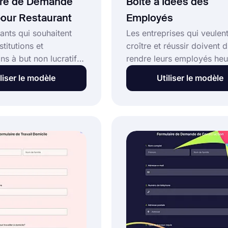
ire de Demande
Boîte à Idées des
our Restaurant
Employés
ants qui souhaitent
Les entreprises qui veulen
stitutions et
croître et réussir doivent 
ns à but non lucratif
rendre leurs employés heu
liser ce formulaire.
Les employés de l'entrepr
liser le modèle
Utiliser le modèle
mulaire, les
peuvent écrire des choses 
es de restaurants
souhaitent voir se réaliser,
mprendre pourquoi ils
comme des suggestions e
 don et obtenir des
souhaits. Commencez dès
s détaillées sur
maintenant en utilisant le
ion. Commencez dès
de formulaire de boîte à
en utilisant le modèle
suggestions pour les empl
ire de demande de
estaurant de
!