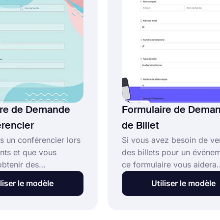
lent.
rapidement les détails de
l'organisation.
ire de Demande
Formulaire de Dema
rencier
de Billet
s un conférencier lors
Si vous avez besoin de ve
ts et que vous
des billets pour un événem
obtenir des
ce formulaire vous aidera
s plus détaillées sur
grandement dans votre
liser le modèle
Utiliser le modèle
ents, le formulaire de
entreprise. Le modèle de
e conférencier vous
formulaire de demande de 
utilisant le modèle de
demande les noms, préno