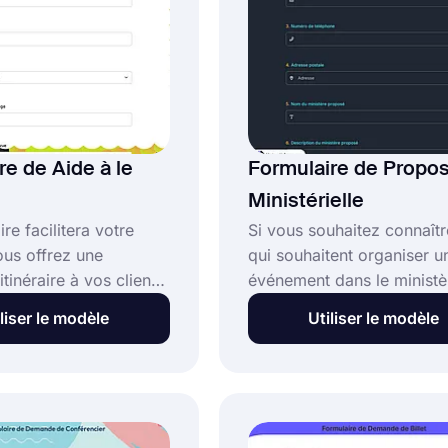
s avec forms.app !
re de Aide à le
Formulaire de Propos
Ministérielle
re facilitera votre
Si vous souhaitez connaît
vous offrez une
qui souhaitent organiser u
itinéraire à vos clients
événement dans le ministèr
 agence de voyage.
modèle de formulaire de
liser le modèle
Utiliser le modèle
z utiliser le modèle
proposition de ministère s
ire d'assistance
très utile pour vous. Vous
sans avoir à écrire de
pouvez créer ce formulair
ous comprendrez en
aucune connaissance en
l type de voyage les
programmation et appren