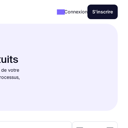
Connexion
S'inscrire
uits
 de votre
rocessus,