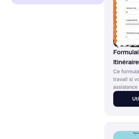
formulaire
Formulai
Itinéraire
Ce formulai
travail si 
assistance 
dans votre
Uti
Vous pouve
de formula
itinéraire 
code, et v
détail que