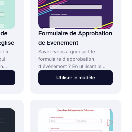
nde
Formulaire de Approbation
glise
de Événement
mé à
Savez-vous à quoi sert le
qui
formulaire d'approbation
En
d'événement ? En utilisant le
mulaire
modèle de formulaire
Utiliser le modèle
d'approbation d'événement,
vous pouvez organiser vos
futures organisations
nement
d'entreprise de manière plus
iser
organisée. Utilisez forms.app
pour créer votre propre
formulaire sans écrire une seule