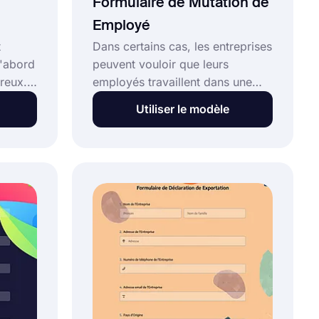
Formulaire de Mutation de
Employé
t
Dans certains cas, les entreprises
d'abord
peuvent vouloir que leurs
reux.
employés travaillent dans une
ise
autre succursale ou un autre
Utiliser le modèle
qu'ils
département. Les formulaires de
transfert d'employés aideront les
t des
entreprises à s'organiser. Si vous
souhaitez créer votre propre
 modèle
formulaire sans écrire une seule
ligne de code, utilisez dès
oyés!
maintenant le modèle de
formulaire de transfert
d'employé !