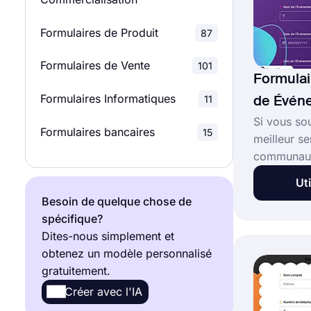
Sondages marketing
32
Formulaires de Produit
87
Sondages produit
23
Formulaires de Vente
101
Sondages de Recherche
19
Formulai
Formulaires Informatiques
11
de Événe
Si vous sou
Formulaires bancaires
15
meilleur se
communauté
sera utile.
Uti
de formulai
Besoin de quelque chose de
d'événemen
spécifique?
pouvez recu
Dites-nous simplement et
informatio
obtenez un modèle personnalisé
personnes 
gratuitement.
prévoient 
Créer avec l'IA
Commencez