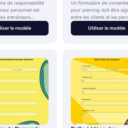
ire de responsabilité
Un formulaire de consent
îneur personnel est
pour piercing doit être sig
les entraîneurs
entre les clients et les per
 pour faire signer
Avec ce formulaire, les cli
liser le modèle
Utiliser le modèle
ts avant de travailler
apprennent comment pren
Avec ce formulaire,
soin de leurs piercings et
eurs personnels se
acceptent toute responsabi
t des difficultés qui
cas de problèmes. Vous 
 être un problème pour
créer votre propre formula
enir. Vous pouvez créer
instantanément avec le m
re formulaire
de formulaire de consent
en utilisant le modèle
pour piercing.
ire de responsabilité
îneur personnel.