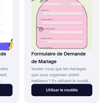
rafraîchissements et les budgets
sans dépenser d'énergie.
Commencez rapidement avec
forms.app !
nde
Formulaire de Demande
de Mariage
ndre
Voulez-vous que les mariages
ent,
que vous organisez soient
meilleurs ? En utilisant le modèle
de formulaire de demande de
Utiliser le modèle
mariage, vous pouvez
billet
rapidement découvrir
ms et
exactement ce que les mariés