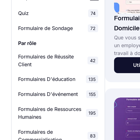
Quiz
Enquêtes de Satisfaction
74
46
Formulai
Client
Formulaire de Sondage
72
Domicile
Enquêtes de Satisfaction
Que vous 
28
Par rôle
des Employés
un employé
travail à d
Formulaires de Réussite
Sondages D'évaluation
utile en ca
42
124
Client
Uti
employé sou
Sondages de feedback
domicile, i
127
Formulaires D'éducation
135
formulaire 
responsabl
Études de Marché
28
Formulaires D'événement
155
heures de 
Sondages scolaires
Formulaires de Ressources
39
195
Humaines
Enquêtes Relationnelles
8
Formulaires de
83
Commercialisation