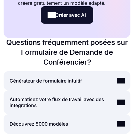
créera gratuitement un modèle adapté.
Créer avec AI
Questions fréquemment posées sur
Formulaire de Demande de
Conférencier?
Générateur de formulaire intuitif
Automatisez votre flux de travail avec des
Créez facilement des formulaires en ligne,
intégrations
personnalisez les champs, la conception et les
options de confidentialité de votre formulaire en
quelques minutes. En ajoutant certains des
Vous pouvez intégrer les formulaires et les
Découvrez 5000 modèles
nombreux types de champs de formulaire pour
sondages que vous avez créés sur forms.app
tous les besoins avec l'écran de création de