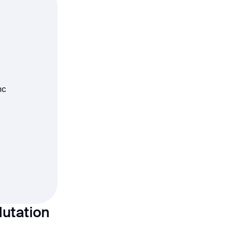
nc
utation