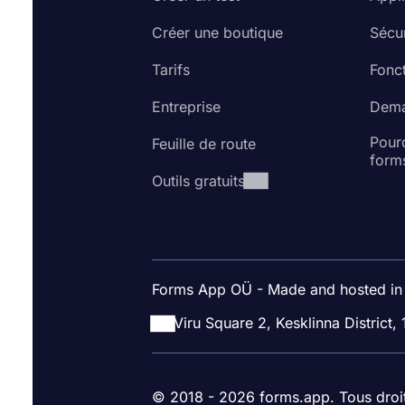
Créer une boutique
Sécur
Tarifs
Fonct
Entreprise
Dema
Pourq
Feuille de route
form
Outils gratuits
Forms App OÜ - Made and hosted in
Viru Square 2, Kesklinna District, 
© 2018 - 2026 forms.app. Tous droi