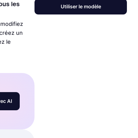
tous les
Utiliser le modèle
 modifiez
 créez un
z le
ec AI