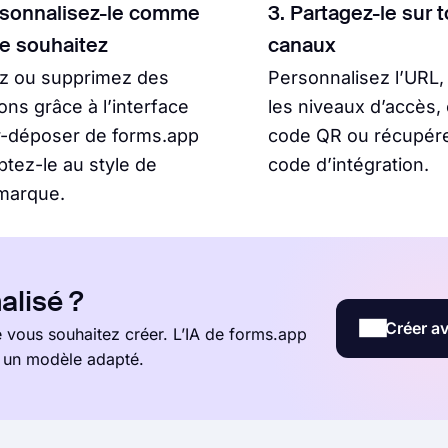
rsonnalisez-le comme
3. Partagez-le sur 
le souhaitez
canaux
ez ou supprimez des
Personnalisez l’URL,
ons grâce à l’interface
les niveaux d’accès,
r-déposer de forms.app
code QR ou récupére
ptez-le au style de
code d’intégration.
marque.
alisé ?
Créer av
vous souhaitez créer. L’IA de forms.app
t un modèle adapté.