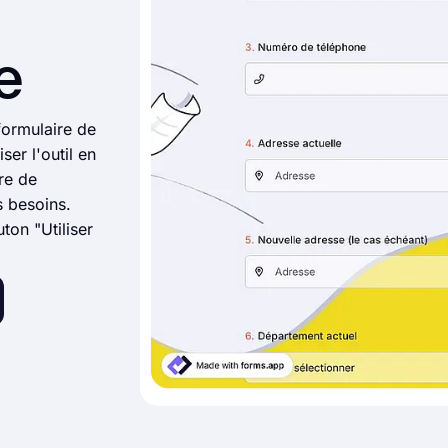
e
ormulaire de
er l'outil en
re de
s besoins.
on "Utiliser