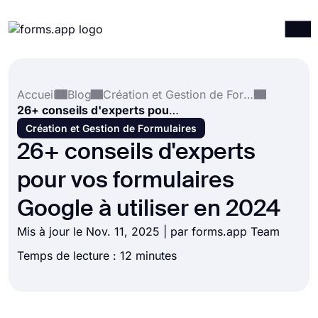
Produits
Connexion
S'inscrire
Accueil
Blog
Création et Gestion de Formulaires
Intégrations
26+ conseils d'experts pour vos formulaires Google à utiliser en 2024
Modèles
Création et Gestion de Formulaires
26+ conseils d'experts
Ressources
pour vos formulaires
Tarification
Google à utiliser en 2024
Mis à jour le Nov. 11, 2025 | par forms.app Team
Temps de lecture : 12 minutes