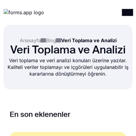
Ürünler
Giriş yap
Kayıt ol
Anasayfa
Blog
Veri Toplama ve Analizi
Entegrasyonlar
Veri Toplama ve Analizi
Şablonlar
Veri toplama ve veri analizi konuları üzerine yazılar.
Kaynaklar
Kaliteli veriler toplamayı ve içgörüleri uygulanabilir iş
kararlarına dönüştürmeyi öğrenin.
Fiyatlandırma
En son eklenenler