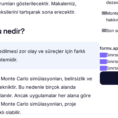
dezava
rumları gösterilecektir. Makalemiz,
eksilerini tartışarak sona erecektir.
Monte
hakkı
 nedir?
Son s
forms.app
ilmesi zor olay ve süreçler için farklı
Sınır
temidir.
Sınırs
Sınırs
r. Monte Carlo simülasyonları, belirsizlik ve
 tekniktir. Bu nedenle birçok alanda
lanılır. Ancak uygulamalar her alana göre
ta Monte Carlo simülasyonları, proje
ı olabilir.