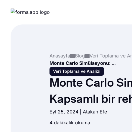
Anasayfa
Blog
Veri Toplama ve An
Monte Carlo Simülasyonu: Kapsamlı bir rehber
Veri Toplama ve Analizi
Monte Carlo Si
Kapsamlı bir re
Eyl 25, 2024 |
Atakan Efe
4 dakikalık okuma