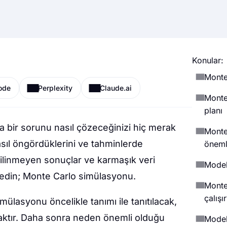
Konular:
Monte
ode
Perplexity
Claude.ai
Monte
planı
da bir sorunu nasıl çözeceğinizi hiç merak
Monte
nasıl öngördüklerini ve tahminlerde
öneml
ilinmeyen sonuçlar ve karmaşık veri
Modeli
 edin; Monte Carlo simülasyonu.
Monte
çalışı
lasyonu öncelikle tanımı ile tanıtılacak,
acaktır. Daha sonra neden önemli olduğu
Modeli