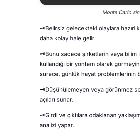
Monte Carlo sim
🗝️Belirsiz gelecekteki olaylara hazırl
daha kolay hale gelir.
🗝️Bunu sadece şirketlerin veya bilim
kullandığı bir yöntem olarak görmeyin
sürece, günlük hayat problemlerinin b
🗝️Düşünülemeyen veya görünmez senar
açıları sunar.
🗝️Girdi ve çıktılara odaklanan yaklaş
analizi yapar.