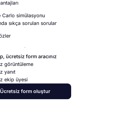
ntajları
 Carlo simülasyonu
nda sıkça sorulan sorular
özler
, ücretsiz form aracınız
sız görüntüleme
ız yanıt
ız ekip üyesi
Ücretsiz form oluştur