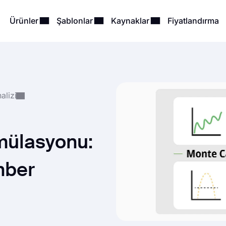
Ürünler
Şablonlar
Kaynaklar
Fiyatlandırma
alizi
mülasyonu:
hber