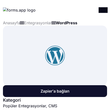
Anasayfa
Entegrasyonlar
WordPress
Ürünler
Giriş yap
Kayıt ol
Entegrasyonlar
Şablonlar
Kaynaklar
Fiyatlandırma
Zapier'a bağlan
Kategori
Popüler Entegrasyonlar, CMS