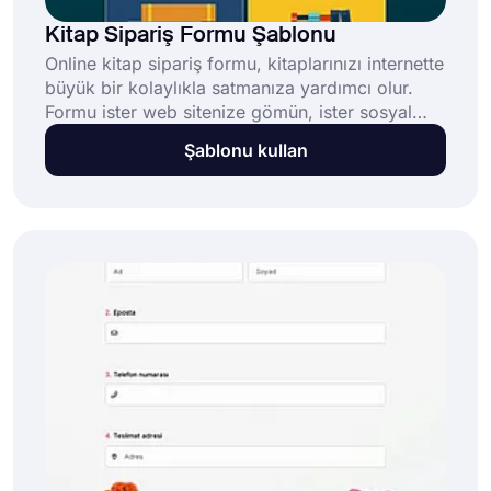
Kitap Sipariş Formu Şablonu
Online kitap sipariş formu, kitaplarınızı internette
büyük bir kolaylıkla satmanıza yardımcı olur.
Formu ister web sitenize gömün, ister sosyal
medyada paylaşın, insanlar istedikleri kitapları
Şablonu kullan
seçip güvenli bir şekilde sipariş edebilirler.
forms.app'in kitap siparişi formu şablonuyla
formunuzu bugün oluşturun!