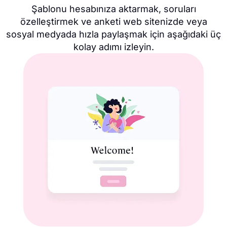
Şablonu hesabınıza aktarmak, soruları
özelleştirmek ve anketi web sitenizde veya
sosyal medyada hızla paylaşmak için aşağıdaki üç
kolay adımı izleyin.