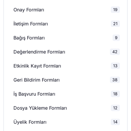
Onay Formları
19
İletişim Formları
21
Bağış Formları
9
Değerlendirme Formları
42
Etkinlik Kayıt Formları
13
Geri Bildirim Formları
38
İş Başvuru Formları
18
Dosya Yükleme Formları
12
Üyelik Formları
14