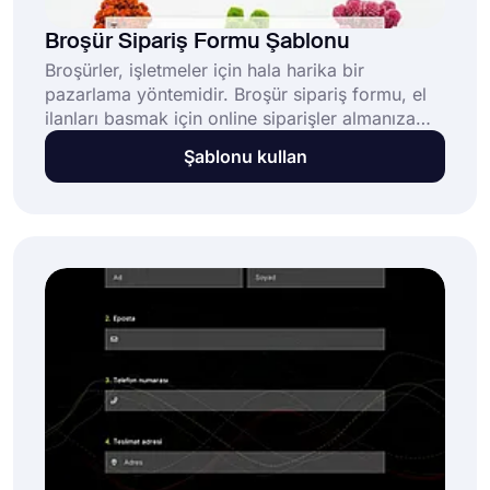
Broşür Sipariş Formu Şablonu
Broşürler, işletmeler için hala harika bir
pazarlama yöntemidir. Broşür sipariş formu, el
ilanları basmak için online siparişler almanıza
yardımcı olur. Online sipariş formu ile kişiler
Şablonu kullan
broşür tasarımlarını sisteme yükleyebilir, ürün
adedini seçebilir ve kredi kartı ile ödemelerini
kolaylıkla yapabilirler. Ayrıca müşterileriniz için
3'lü broşür gibi broşür çeşitleri, fiyat listeleri
ekleyebilirsiniz.