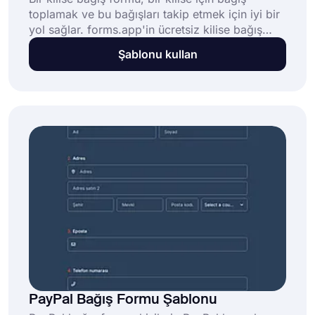
toplamak ve bu bağışları takip etmek için iyi bir
yol sağlar. forms.app'in ücretsiz kilise bağış
formu şablonunu kullanarak online olarak daha
Şablonu kullan
fazla kişiye ulaşabilir ve bağış sürecini herkes
için kolaylaştırabilirsiniz!
PayPal Bağış Formu Şablonu