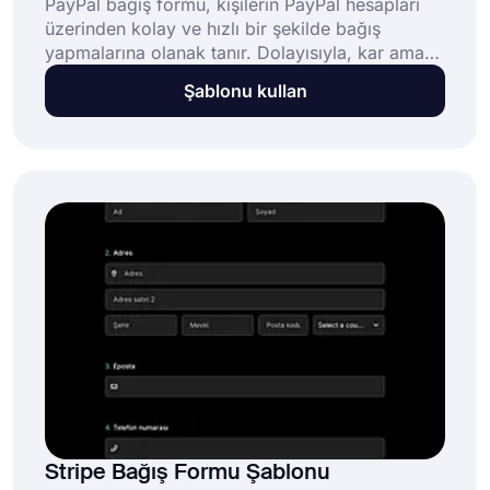
PayPal bağış formu, kişilerin PayPal hesapları
üzerinden kolay ve hızlı bir şekilde bağış
yapmalarına olanak tanır. Dolayısıyla, kar amacı
gütmeyen bir kuruluş için bağış toplamayı
Şablonu kullan
planlıyorsanız, bunu bir PayPal bağış formuyla
yapabilirsiniz. forms.app'in ücretsiz PayPal
bağış formu şablonunu kullanın ve formunuzu
bugün oluşturmaya başlayın!
Stripe Bağış Formu Şablonu