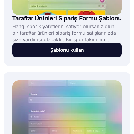
Taraftar Ürünleri Sipariş Formu Şablonu
Hangi spor kıyafetlerini satıyor olursanız olun,
bir taraftar ürünleri sipariş formu satışlarınızda
size yardımcı olacaktır. Bir spor takımının
taraftarları, takımlarına olan sevgilerini
Şablonu kullan
göstermek için her fırsatı ararlar. Ve çoğu
zaman taraftar ürünlerini taşımak ve takmak
bunu yapmanın en iyi yoludur.