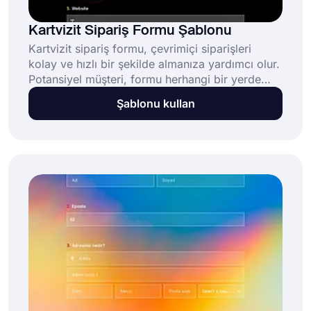
Kartvizit Sipariş Formu Şablonu
Kartvizit sipariş formu, çevrimiçi siparişleri
kolay ve hızlı bir şekilde almanıza yardımcı olur.
Potansiyel müşteri, formu herhangi bir yerde
açabilecek ve miktarı seçebilecek. Bu sayede
Şablonu kullan
daha fazla müşteriniz olacak ve işinizi büyük
ölçüde büyüteceksiniz. Ayrıca, insanlar kredi
kartları veya PayPal & Stripe bakiyeleri ile
kartvizit ödemeleri için güvenli ödeme ağ
geçitlerine sahip olacaklar.