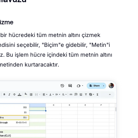
çizme
ir hücredeki tüm metnin altını çizmek
sini seçebilir, "Biçim"e gidebilir, "Metin"i
siniz. Bu işlem hücre içindeki tüm metnin altını
etinden kurtaracaktır.