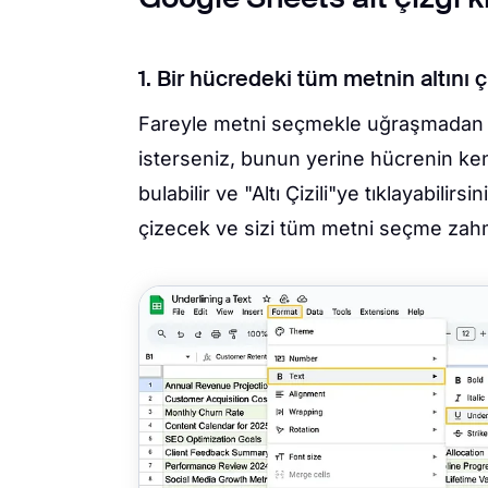
1. Bir hücredeki tüm metnin altını 
Fareyle metni seçmekle uğraşmadan b
isterseniz, bunun yerine hücrenin kendi
bulabilir ve "Altı Çizili"ye tıklayabilir
çizecek ve sizi tüm metni seçme zahm