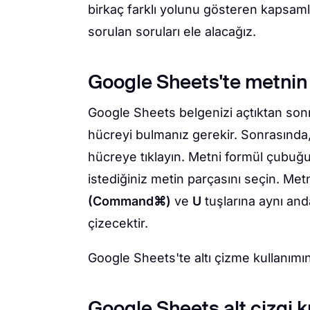
birkaç farklı yolunu gösteren kapsaml
sorulan soruları ele alacağız.
Google Sheets'te metnin al
Google Sheets belgenizi açtıktan sonra
hücreyi bulmanız gerekir. Sonrasında
hücreye tıklayın. Metni formül çubuğ
istediğiniz metin parçasını seçin. Met
(Command⌘)
ve
U
tuşlarına aynı anda
çizecektir.
Google Sheets'te altı çizme kullanımın
Google Sheets alt çizgi k