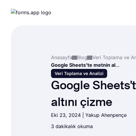
Anasayfa
Blog
Veri Toplama ve An
Google Sheets'te metnin altını çizme
Veri Toplama ve Analizi
Google Sheets'
altını çizme
Eki 23, 2024 |
Yakup Ahenpençe
3 dakikalık okuma