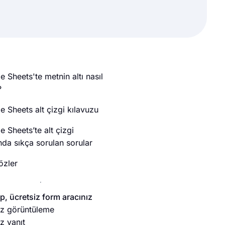
 Sheets'te metnin altı nasıl
?
e Sheets alt çizgi kılavuzu
 Sheets’te alt çizgi
nda sıkça sorulan sorular
özler
, ücretsiz form aracınız
sız görüntüleme
ız yanıt