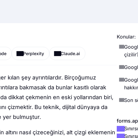
Konular:
Google
ode
Perplexity
Claude.ai
çizilir
Googl
r kılan şey ayrıntılardır. Birçoğumuz
Google
ıntılara bakmasak da bunlar kasıtlı olarak
hakkı
da dikkat çekmenin en eski yollarından biri,
Son s
ını çizmektir. Bu teknik, dijital dünyaya da
 yer bulmuştur.
forms.app
Sınır
ltını nasıl çizeceğinizi, alt çizgi eklemenin
Sınırs