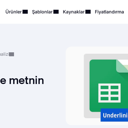
Ürünler
Şablonlar
Kaynaklar
Fiyatlandırma
alizi
te metnin