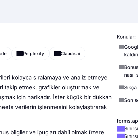
Konular:
Google
ode
Perplexity
Claude.ai
kaldırı
Bonus:
nasıl s
rileri kolayca sıralamaya ve analiz etmeye
leri takip etmek, grafikler oluşturmak ve
Sıkça
ışmak için harikadır. İster küçük bir dükkan
Son s
heets verilerin işlenmesini kolaylaştırarak
forms.app
Sınır
nus bilgiler ve ipuçları dahil olmak üzere
Sınırs