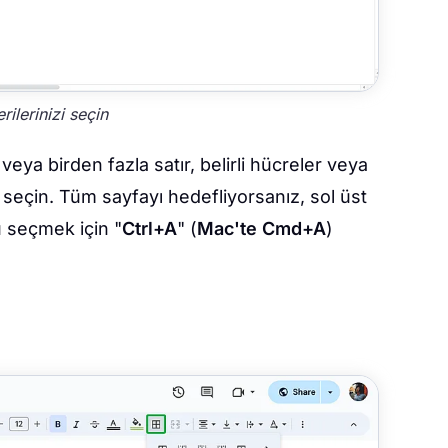
rilerinizi seçin
r veya birden fazla satır, belirli hücreler veya
 seçin. Tüm sayfayı hedefliyorsanız, sol üst
 seçmek için "
Ctrl+A
" (
Mac'te Cmd+A
)