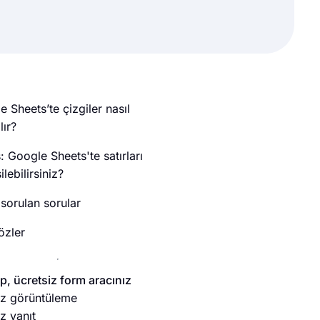
 Sheets’te çizgiler nasıl
lır?
 Google Sheets'te satırları
ilebilirsiniz?
 sorulan sorular
özler
, ücretsiz form aracınız
sız görüntüleme
ız yanıt