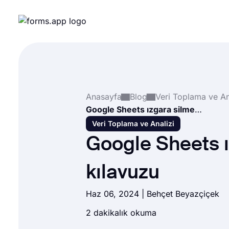
Anasayfa
Blog
Veri Toplama ve An
Google Sheets ızgara silme kılavuzu
Veri Toplama ve Analizi
Google Sheets ı
kılavuzu
Haz 06, 2024 |
Behçet Beyazçiçek
2 dakikalık okuma