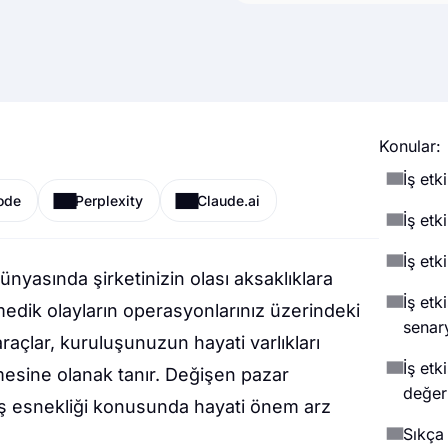
Konular:
İş etk
ode
Perplexity
Claude.ai
İş etk
İş etk
nyasında şirketinizin olası aksaklıklara
İş etk
edik olayların operasyonlarınız üzerindeki
senar
 araçlar, kuruluşunuzun hayati varlıkları
İş etk
esine olanak tanır. Değişen pazar
değer
le iş esnekliği konusunda hayati önem arz
Sıkça