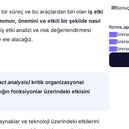
Sonu
bir süreç ve bu araçlardan biri olan
iş etki
anımını, önemini ve etkili bir şekilde
nasıl
forms.app
iş etki analizi ve risk değerlendirmesi
Sınır
e ele alacağız.
Sınırs
Sınırs
act analysis)
kritik organizasyonel
lığın fonksiyonlar üzerindeki etkisini
kaynaklar ve teknoloji üzerindeki etkilerini