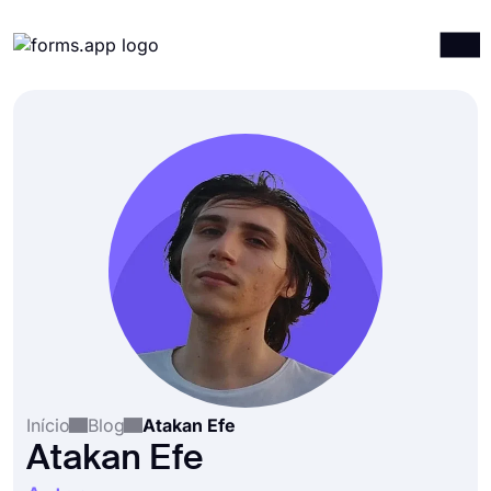
Produtos
Entrar
Registrar-se
Integrações
Modelos
Recursos
Preços
Início
Blog
Atakan Efe
Atakan Efe