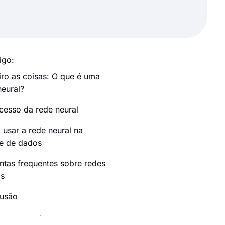
igo:
iro as coisas: O que é uma
neural?
cesso da rede neural
usar a rede neural na
se de dados
ntas frequentes sobre redes
is
usão