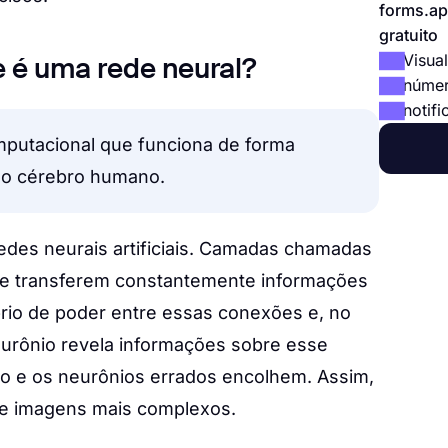
forms.ap
gratuito
Visual
e é uma rede neural?
númer
notifi
putacional que funciona de forma
do cérebro humano.
edes neurais artificiais. Camadas chamadas
i e transferem constantemente informações
brio de poder entre essas conexões e, no
urônio revela informações sobre esse
o e os neurônios errados encolhem. Assim,
s e imagens mais complexos.