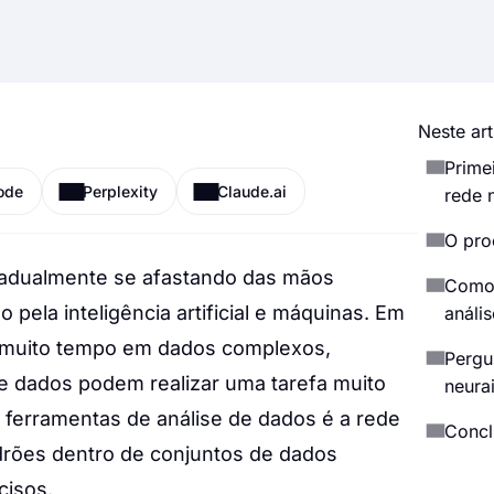
Neste art
Prime
ode
Perplexity
Claude.ai
rede 
O pro
radualmente se afastando das mãos
Como 
pela inteligência artificial e máquinas. Em
análi
 muito tempo em dados complexos,
Pergu
de dados podem realizar uma tarefa muito
neura
ferramentas de análise de dados é a rede
Concl
adrões dentro de conjuntos de dados
cisos.