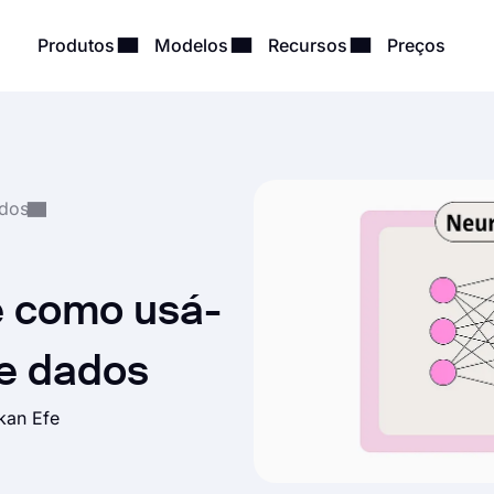
Produtos
Modelos
Recursos
Preços
ados
e como usá-
de dados
kan Efe