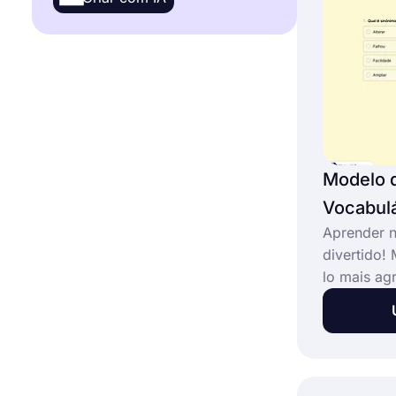
Modelo 
Vocabulá
Aprender n
divertido!
lo mais ag
conhecimen
das pessoa
online. E 
processo 
questionár