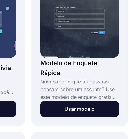
as as
drão e
uisa.
Modelo de Enquete
ivia
Rápida
Quer saber o que as pessoas
pensam sobre um assunto? Use
você
este modelo de enquete grátis
zzes de
no forms.app para criar sua
ms.app.
Usar modelo
enquete online e ver se o público
via
apóia a ideia / pessoa ou não.
Colete votos não oficiais e avalie
melhor a situação de acordo