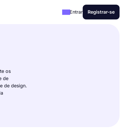
Entrar
Registrar-se
te os
e de
e de design.
da