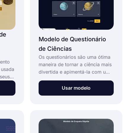
experiência do cliente
rapidamente !
de
Modelo de Questionário
de Ciências
Os questionários são uma ótima
ento
maneira de tornar a ciência mais
 usada
divertida e apimentá-la com um
 seus
pouco de competição. Com este
m sua
modelo de questionário de
Usar modelo
r que
ciências gratuito, crie testes
 você
online para alunos sem esforço.
lhorar
Um questionário online irá ajudá-
io.
los a melhorar e testar seus
conhecimentos gerais.
 do