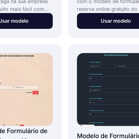
vaga na sua empresa
com o modelo de formulár
uito mais fácil com
reserva online gratuito do
o de formulário de
forms.app. Você pode co
Usar modelo
Usar modelo
a digital bem
rapidamente com este mo
 Crie o seu formulário
personalizá-lo de acordo
tura para:
suas necessidades e come
aceitar reservas através d
formulário de reserva de h
totalmente gratuito e não 
habilidades de codificaçã
graças ao criador de form
de arrastar e soltar do
forms.app.
e Formulário de
Modelo de Formulári