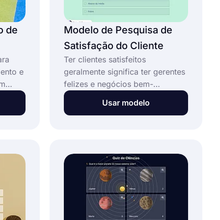
o de
Modelo de Pesquisa de
Satisfação do Cliente
ara
Ter clientes satisfeitos
ento e
geralmente significa ter gerentes
om
felizes e negócios bem-
m
sucedidos. Portanto, para
Usar modelo
Stripe
aumentar suas vendas, você
podem
deve encontrar várias formas de
luir o
garantir a satisfação do cliente.
s de
E uma pesquisa de satisfação do
 página
cliente oferece uma ótima
ipe.
maneira de coletar informações
de compradores. Comece hoje
tripe:
mesmo com o modelo gratuito
de pesquisa de satisfação do
cliente do forms.app e melhore a