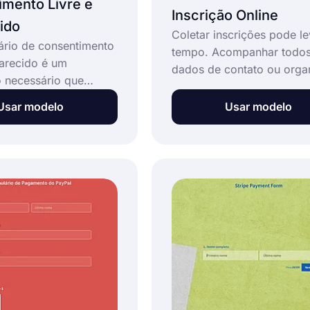
mento Livre e
Inscrição Online
ido
Coletar inscrições pode le
rio de consentimento
tempo. Acompanhar todos
larecido é um
dados de contato ou orga
 necessário que
los manualmente pode se 
 pessoas e coleta seu
rapidamente desgastante
Usar modelo
Usar modelo
nto para participar de
modelo de formulário de
 com seres humanos,
inscrição online é uma ót
nicos ou
solução que ajuda você a:
tos médicos. Este
 de consentimento
larecido gratuito e
 personalizável: