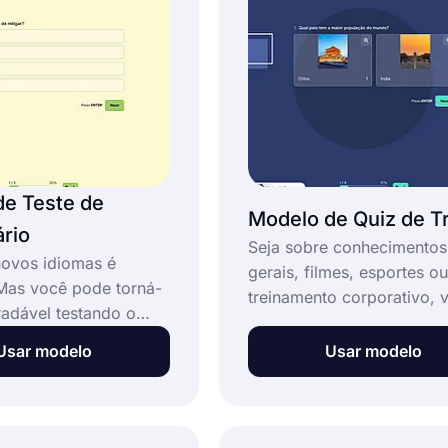
funcionário fornecerá tod
perguntas da pesquisa pa
um layout para a sua pesq
de Teste de
Modelo de Quiz de Tr
rio
Seja sobre conhecimentos
ovos idiomas é
gerais, filmes, esportes ou
 Mas você pode torná-
treinamento corporativo, 
radável testando o
pode criar facilmente qui
to de vocabulário
trivia gratuitos com o for
Usar modelo
Usar modelo
s com testes rápidos
Este modelo de quiz de tri
para ajudá-lo com seu
gratuito e totalmente
de elaboração de
personalizável:
ios, forms.app fornece