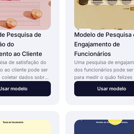
de Pesquisa de
Modelo de Pesquisa 
ão do
Engajamento de
nto ao Cliente
Funcionários
sa de satisfação do
Uma pesquisa de engajam
o ao cliente pode ser
dos funcionários pode ser
 coletar dados sobre
para medir o quão felizes
e das interações de
funcionários se sentem e
Usar modelo
Usar modelo
atendimento ao cliente.
empresa. Ao saber o valo
o gratuito de
eles dão ao seu trabalho,
e satisfação do cliente
terá a oportunidade de me
mite que as empresas:
a experiência do funcionár
Este modelo gratuito de
pesquisa de engajamento