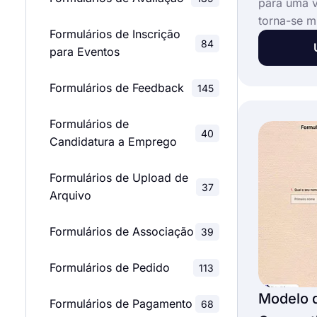
para uma 
torna-se m
Formulários de Inscrição
este model
84
para Eventos
candidatur
projetado.
Formulários de Feedback
145
de candida
Formulários de
40
Candidatura a Emprego
Formulários de Upload de
37
Arquivo
Formulários de Associação
39
Formulários de Pedido
113
Modelo d
Formulários de Pagamento
68