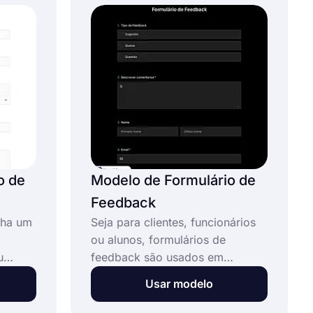
com os resultados.
o de
Modelo de Formulário de
Feedback
nha um
Seja para clientes, funcionários
ou alunos, formulários de
u
feedback são usados em
que as
diversas áreas para coletar
Usar modelo
to com
insights essenciais sobre os
e um
pensamentos e a satisfação dos