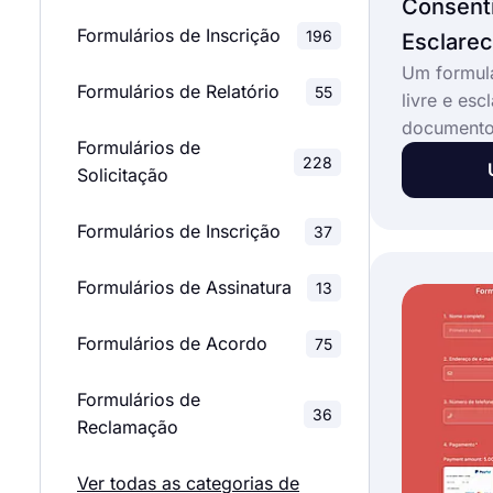
Consenti
Formulários de Inscrição
196
Esclarec
Um formulá
Formulários de Relatório
55
livre e esc
documento
Formulários de
informa as
228
Solicitação
consentime
pesquisas
Formulários de Inscrição
37
ensaios clí
procedimen
Formulários de Assinatura
13
formulário
livre e esc
Formulários de Acordo
75
totalmente
Formulários de
36
Reclamação
Ver todas as categorias de