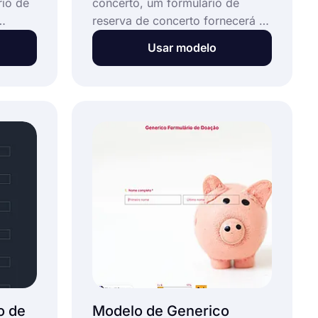
io de
concerto, um formulário de
reserva de concerto fornecerá a
meçar
melhor maneira de alcançar as
Usar modelo
delo,
pessoas. Com o modelo de
 com
formulário de reserva de show
çar a
online, você pode criar seu
este
formulário hoje e permitir que os
otel. É
fãs de música se inscrevam para
requer
o próximo show em qualquer
o,
lugar que desejarem.
ulários
o de
Modelo de Generico