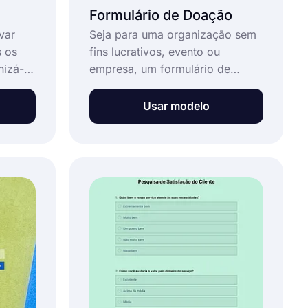
Formulário de Doação
var
Seja para uma organização sem
 os
fins lucrativos, evento ou
nizá-
empresa, um formulário de
tornar
doação online tornará seu dia
. Um
mais fácil. Você pode
Usar modelo
compartilhar o formulário nas
ima
redes sociais ou incorporá-lo ao
seu site e coletar facilmente
doações online. Crie seu
formulário hoje usando o modelo
de formulário de doação on-line
do forms.app.