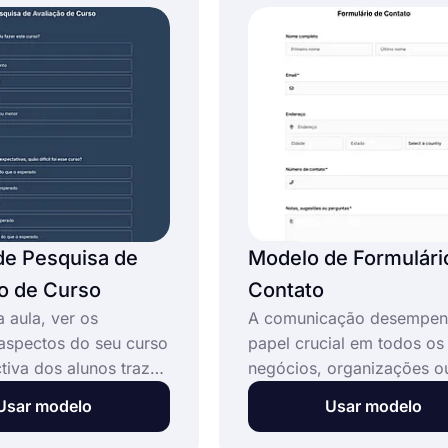
de questionário de
 incrível.
de Pesquisa de
Modelo de Formulári
o de Curso
Contato
 aula, ver os
A comunicação desempe
 aspectos do seu curso
papel crucial em todos os
tiva dos alunos traz
negócios, organizações o
rtunidades. Ao
projetos. Assim, permitir 
Usar modelo
Usar modelo
 taxas de
pessoas entrem em conta
gem dos alunos, você
você facilmente através d