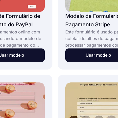
e Formulário de
Modelo de Formulári
to do PayPal
Pagamento Stripe
gamentos online com
Este formulário é usado p
 usando o modelo de
coletar detalhes de pagam
o de pagamento do
processar pagamentos c
forms.app. Esses
cartão de crédito. Com u
Usar modelo
Usar modelo
s podem ser
formulário de pagamento 
axas de serviço,
configurado, os clientes 
de compra e qualquer
enviar o formulário e conc
a que você imaginar. É
pagamento usando cartõe
gratuito usar a
crédito ou débito em uma
 com o PayPal do
de checkout segura do Str
e coletar um número
Este modelo gratuito de
de pagamentos.
formulário de pagamento S