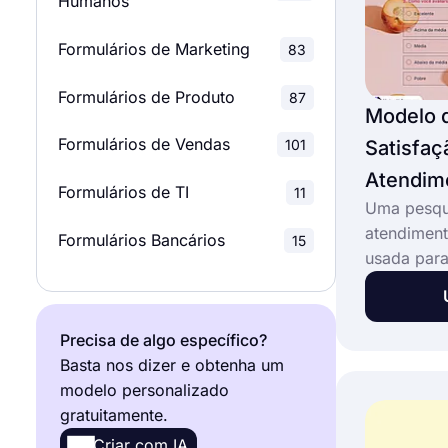
Humanos
Pesquisas de
8
Formulários de Marketing
Relacionamento
83
Formulários de Produto
87
Pesquisas de Marketing
32
Modelo 
Formulários de Vendas
Satisfaç
101
Pesquisas de Produto
23
Atendime
Formulários de TI
11
Inquéritos de Investigação
19
Uma pesqui
atendiment
Formulários Bancários
15
usada para
a qualidad
suporte e 
Este model
Precisa de algo específico?
pesquisa d
Basta nos dizer e obtenha um
online per
modelo personalizado
gratuitamente.
Criar com IA