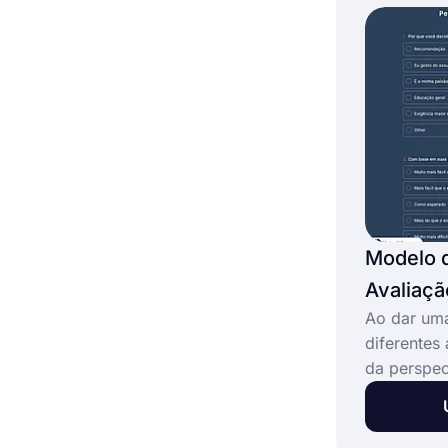
um modelo 
vocabulário
Modelo 
Avaliaçã
Ao dar uma
diferentes
da perspec
muitas opo
analisar as
aprendiza