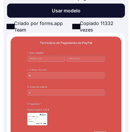
Usar modelo
Criado por forms.app
Copiado 11332
Team
vezes