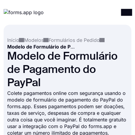
Produtos
Entrar
Registrar-se
Início
Modelos
Formulários de Pedido
Integrações
Modelo de Formulário de Pagamento do PayPal
Modelos
Modelo de Formulário
Recursos
de Pagamento do
Preços
PayPal
Colete pagamentos online com segurança usando o
modelo de formulário de pagamento do PayPal do
forms.app. Esses pagamentos podem ser doações,
taxas de serviço, despesas de compra e qualquer
outra coisa que você imaginar. É totalmente gratuito
usar a integração com o PayPal do forms.app e
coletar um número ilimitado de pagamentos.