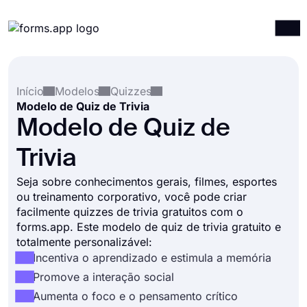
Produtos
Entrar
Registrar-se
Início
Modelos
Quizzes
Integrações
Modelo de Quiz de Trivia
Modelos
Modelo de Quiz de
Recursos
Trivia
Preços
Seja sobre conhecimentos gerais, filmes, esportes
ou treinamento corporativo, você pode criar
facilmente quizzes de trivia gratuitos com o
forms.app. Este modelo de quiz de trivia gratuito e
totalmente personalizável:
Incentiva o aprendizado e estimula a memória
Promove a interação social
Aumenta o foco e o pensamento crítico