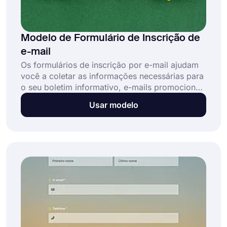
Modelo de Formulário de Inscrição de
e-mail
Os formulários de inscrição por e-mail ajudam
você a coletar as informações necessárias para
o seu boletim informativo, e-mails promocionais
ou notificações. Graças aos formulários de
Usar modelo
inscrição, as pessoas podem fornecer seus
endereços de e-mail para suas listas de mala
direta em questão de segundos. Use o modelo
de formulário de inscrição por e-mail gratuito
do forms.app e alcance seus clientes potenciais
com facilidade e rapidez!