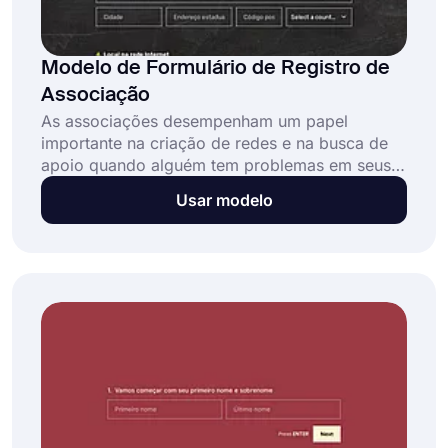
Modelo de Formulário de Registro de
Associação
As associações desempenham um papel
importante na criação de redes e na busca de
apoio quando alguém tem problemas em seus
negócios. Portanto, os empresários certamente
Usar modelo
irão se interessar pela sua associação e desejar
se tornar um membro. Com o modelo de
formulário de registro de associação gratuita,
você pode criar seu formulário de inscrição e
coletar as informações necessárias facilmente!