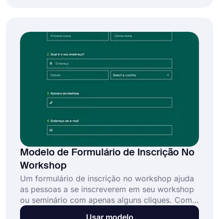
lucrativos com facilidade e sem esforço. E com
um modelo de formulário de associação sem
fins lucrativos online, você pode criar seu
próprio formulário e permitir que as pessoas
ingressem na sua organização online.
Modelo de Formulário de Inscrição No
Workshop
Um formulário de inscrição no workshop ajuda
as pessoas a se inscreverem em seu workshop
ou seminário com apenas alguns cliques. Com
as inscrições online, você alcançará mais
Usar modelo