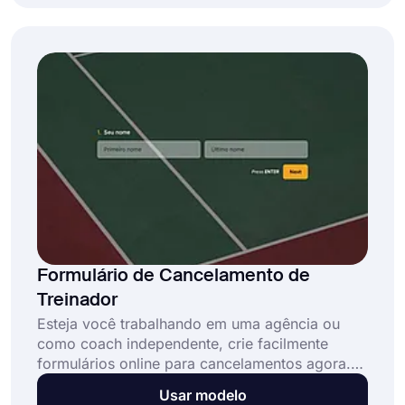
você pode coletar e revisar solicitações de
cancelamento. Também é possível fazer
algumas perguntas aos seus clientes sobre suas
licenças e coletar endereços de e-mail. Basta
selecionar este modelo de formulário de
cancelamento de conta e criar seu formulário
de solicitação gratuitamente.
Formulário de Cancelamento de
Treinador
Esteja você trabalhando em uma agência ou
como coach independente, crie facilmente
formulários online para cancelamentos agora.
Com um formulário de cancelamento de coach
Usar modelo
online, as pessoas podem cancelar suas