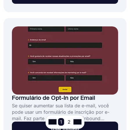
associações ou encerrar suas contas de coach.
Este modelo de formulário de cancelamento de
coach gratuito ajudará você a criar formulários
de solicitação e tornar todo o processo muito
mais fácil! Comece agora e automatize seu
fluxo de trabalho sem esforço!
Formulário de Opt-In por Email
Se quiser aumentar sua lista de e-mail, você
pode usar um formulário de inscrição por e-
mail. Faz parte da estratégia de inbound
1
2
marketing conhecida como “marketing de
Usar modelo