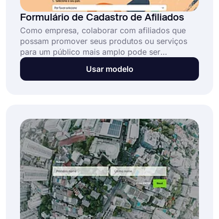
Formulário de Cadastro de Afiliados
Como empresa, colaborar com afiliados que
possam promover seus produtos ou serviços
para um público mais amplo pode ser
vantajoso. Um formulário de inscrição de
Usar modelo
afiliado, também conhecido como formulário de
inscrição de afiliado, pode ser usado para
coletar informações daqueles que desejam se
tornar afiliados de sua empresa. Este formulário
pode ser usado para avaliar a adequação de
potenciais afiliados.