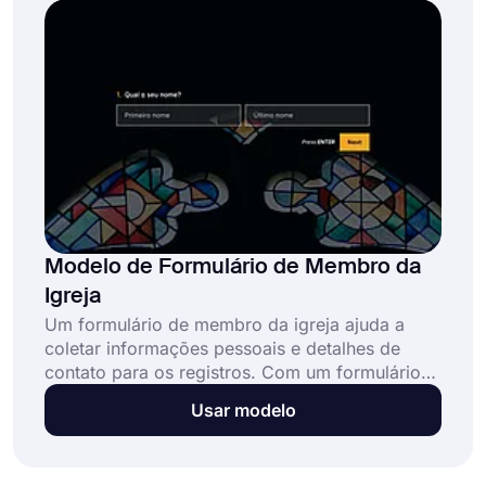
webinar! É totalmente gratuito e não requer
habilidades de codificação.
Modelo de Formulário de Membro da
Igreja
Um formulário de membro da igreja ajuda a
coletar informações pessoais e detalhes de
contato para os registros. Com um formulário
de registro online, as pessoas podem
Usar modelo
facilmente se inscrever como membros da
igreja. Selecione o modelo de formulário de
membro da igreja online forms.app para criar