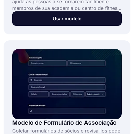
ajuda as pessoas a se tornarem facilmente
membros de sua academia ou centro de fitness.
Se você está procurando uma solução eficiente
Usar modelo
para aceitar membros, o forms.app oferece as
melhores opções para você. Use o modelo de
formulário de associação de academia gratuito
para criar seu formulário online hoje!
Modelo de Formulário de Associação
Coletar formulários de sócios e revisá-los pode