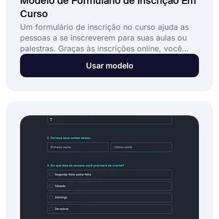
Modelo de Formulário de Inscrição Em
Curso
Um formulário de inscrição no curso ajuda as
pessoas a se inscreverem para suas aulas ou
palestras. Graças às inscrições online, você
poderá alcançar mais pessoas e coletar
Usar modelo
facilmente as informações dos alunos ou o
pagamento. Facilite o processo de registro com
um modelo de formulário de registro de curso
online !