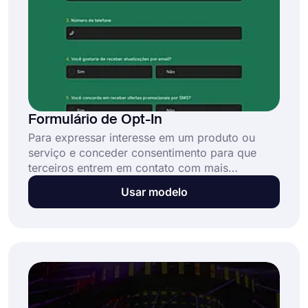
Formulário de Opt-In
Para expressar interesse em um produto ou
serviço e conceder consentimento para que
terceiros entrem em contato com mais
informações, os usuários da web devem usar o
Usar modelo
modelo de formulário de opt-in. Você pode
usar o formulário de opt-in para processar
pedidos, acompanhar interações e coletar
informações de clientes. Este formulário de opt-
in online gratuito permite que você: