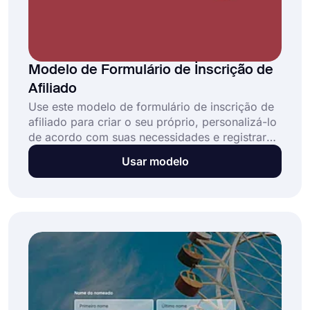
Modelo de Formulário de İnscrição de
Afiliado
Use este modelo de formulário de inscrição de
afiliado para criar o seu próprio, personalizá-lo
de acordo com suas necessidades e registrar
novos afiliados para o seu programa de
Usar modelo
afiliados em um curto período de tempo. Você
pode adicionar todos os campos de formulário
necessários para coletar todas as informações
necessárias, como nomes, endereços de e-mail,
visitantes mensais do site e muitos outros. É
totalmente gratuito e não requer nenhuma
habilidade de codificação!