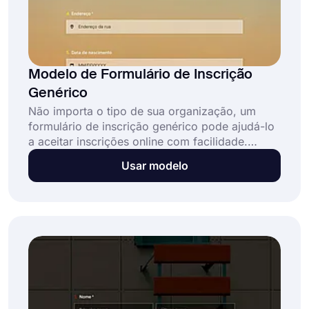
Modelo de Formulário de Inscrição
Genérico
Não importa o tipo de sua organização, um
formulário de inscrição genérico pode ajudá-lo
a aceitar inscrições online com facilidade.
Dessa forma, o processo de registro será muito
Usar modelo
mais curto e flexível para você e para os
membros em potencial. Graças à interface
amigável do forms.app, você não precisa saber
nenhum código para personalizar seu
formulário.