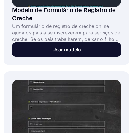
Modelo de Formulário de Registro de
Creche
Um formulário de registro de creche online
ajuda os pais a se inscreverem para serviços de
creche. Se os pais trabalharem, deixar o filho
na creche está sempre entre as melhores
Usar modelo
opções. Crie seu formulário escolhendo o
modelo de formulário de registro de creche do
forms.app e comece a revisar as inscrições de
creche hoje mesmo!