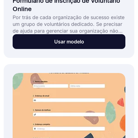
Formulário de Inscrição de Voluntário
Online
Por trás de cada organização de sucesso existe
um grupo de voluntários dedicado. Se precisar
de ajuda para gerenciar sua organização não
governamental ou evento, você pode registrar
Usar modelo
voluntários com o serviço de nosso modelo de
formulário de inscrição para voluntários e
abordar seus objetivos passo a passo. Torne
mais fácil para os voluntários inserirem suas
informações de contato e disponibilidade,
colocando seu processo de inscrição online.