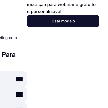
inscrição para webinar é gratuito
e personalizável
Usar modelo
eting com
 Para
ormulário em
m a tela do