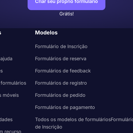
Criar seu próprio formulário
Grátis!
s
Modelos
Formulário de Inscrição
 ajuda
Formulários de reserva
es
Formulários de feedback
 formulários
Formulários de registro
s móveis
Formulários de pedido
a
Formulários de pagamento
idades
Todos os modelos de formuláriosFormulári
de Inscrição
um recurso