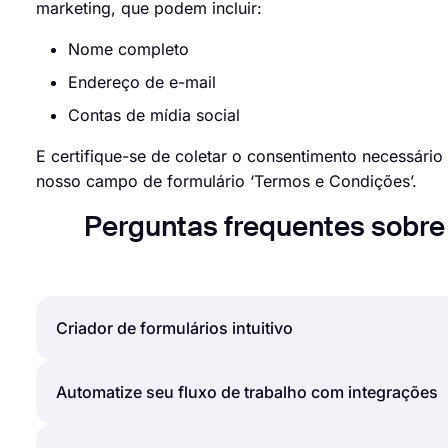
marketing, que podem incluir:
Nome completo
Endereço de e-mail
Contas de mídia social
E certifique-se de coletar o consentimento necessári
nosso campo de formulário ‘Termos e Condições’.
Perguntas frequentes sobre 
Criador de formulários intuitivo
Crie formulários online com facilidade, personaliz
Automatize seu fluxo de trabalho com integrações
alguns minutos. Ao adicionar alguns dos muitos ti
criador de formulários de arrastar e soltar do for