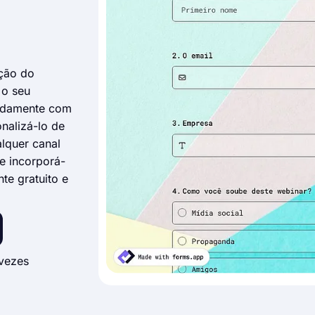
ição do
 o seu
pidamente com
nalizá-lo de
lquer canal
e incorporá-
te gratuito e
vezes