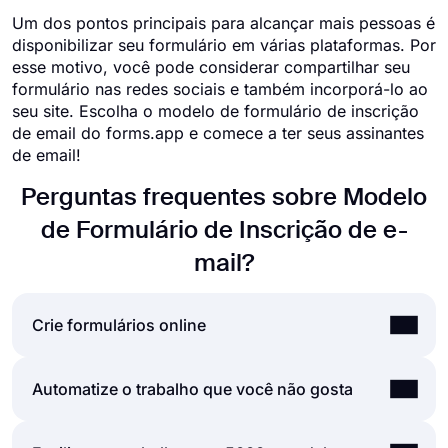
Um dos pontos principais para alcançar mais pessoas é
disponibilizar seu formulário em várias plataformas. Por
esse motivo, você pode considerar compartilhar seu
formulário nas redes sociais e também incorporá-lo ao
seu site. Escolha o modelo de formulário de inscrição
de email do forms.app e comece a ter seus assinantes
de email!
Perguntas frequentes sobre Modelo
de Formulário de Inscrição de e-
mail?
Crie formulários online
Usando a interface de usuário fácil e extensa do
Automatize o trabalho que você não gosta
criador de formulários do forms.app, você pode
criar formulários, pesquisas e exames online com