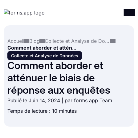
Produits
Connexion
S'inscrire
Accueil
Blog
Collecte et Analyse de Données
Intégrations
Comment aborder et atténuer le biais de réponse aux enquêtes
Modèles
Collecte et Analyse de Données
Comment aborder et
Ressources
atténuer le biais de
Tarification
réponse aux enquêtes
Publié le Juin 14, 2024 | par forms.app Team
Temps de lecture : 10 minutes