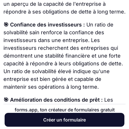
un aperçu de la capacité de l'entreprise à
répondre à ses obligations de dette à long terme.
🎯 Confiance des investisseurs :
Un ratio de
solvabilité sain renforce la confiance des
investisseurs dans une entreprise. Les
investisseurs recherchent des entreprises qui
démontrent une stabilité financière et une forte
capacité à répondre à leurs obligations de dette.
Un ratio de solvabilité élevé indique qu'une
entreprise est bien gérée et capable de
maintenir ses opérations à long terme.
🎯 Amélioration des conditions de prêt :
Les
entreprises avec un ratio de solvabilité solide
forms.app, ton créateur de formulaires gratuit
sont plus susceptibles d'obtenir des conditions
Créer un formulaire
de prêt favorables. Les prêteurs évaluent le ratio