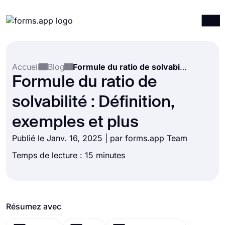
Produits
Connexion
S'inscrire
Accueil
Blog
Formule du ratio de solvabilité : Définition, exemples et plus
Intégrations
Formule du ratio de
Modèles
solvabilité : Définition,
Ressources
exemples et plus
Tarification
Publié le Janv. 16, 2025 | par forms.app Team
Temps de lecture : 15 minutes
Résumez avec