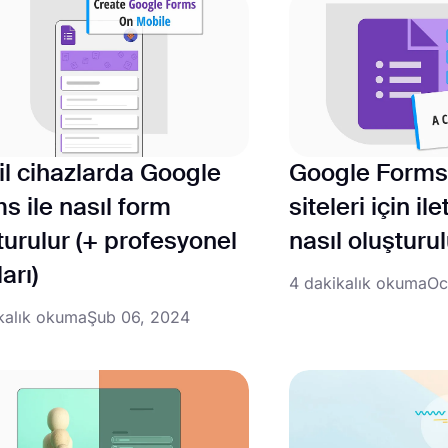
l cihazlarda Google
Google Forms 
s ile nasıl form
siteleri için i
turulur (+ profesyonel
nasıl oluşturu
arı)
4 dakikalık okuma
Oc
kalık okuma
Şub 06, 2024