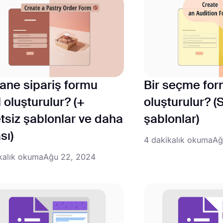
ane sipariş formu
Bir seçme for
l oluşturulur? (+
oluşturulur? (
tsiz şablonlar ve daha
şablonlar)
sı)
4 dakikalık okuma
Ağ
kalık okuma
Ağu 22, 2024