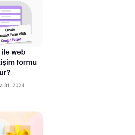
ile web
letişim formu
lur?
a 31, 2024