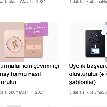
kalık okuma
May 10, 2024
4 dakikalık okuma
Ni
tırmalar için çevrim içi
Üyelik başvur
onay formu nasıl
oluşturulur (+
turulur
şablonlar)
kalık okuma
Mar 14, 2024
3 dakikalık okuma
Şu