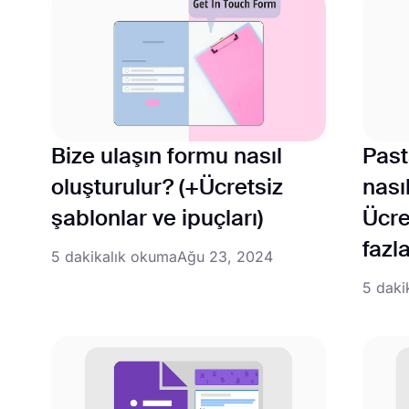
Bize ulaşın formu nasıl
Past
oluşturulur? (+Ücretsiz
nası
şablonlar ve ipuçları)
Ücre
fazla
5 dakikalık okuma
Ağu 23, 2024
5 daki