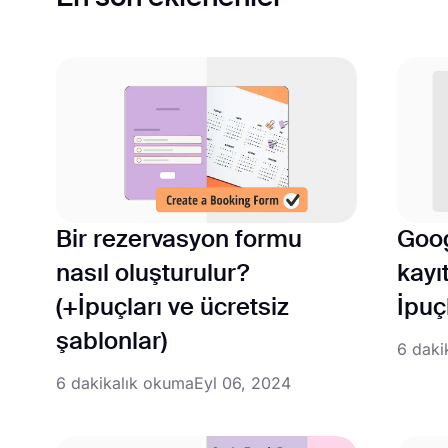
Bir rezervasyon formu
Goog
nasıl oluşturulur?
kayı
(+İpuçları ve ücretsiz
İpuç
şablonlar)
6 daki
6 dakikalık okuma
Eyl 06, 2024