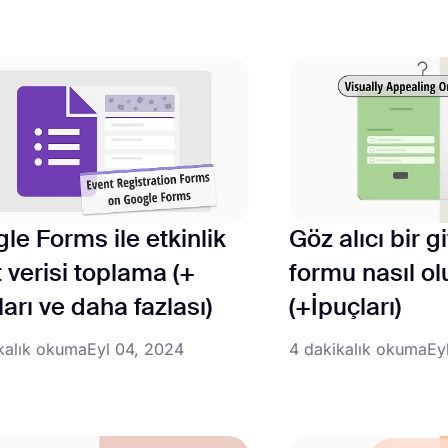
le Forms ile etkinlik
Göz alıcı bir g
t verisi toplama (+
formu nasıl ol
ları ve daha fazlası)
(+İpuçları)
kalık okuma
Eyl 04, 2024
4 dakikalık okuma
Ey