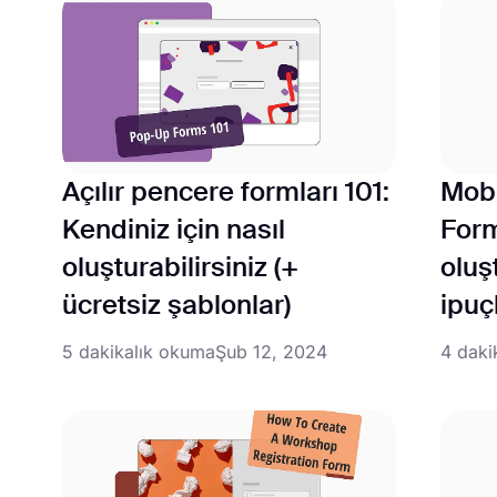
Açılır pencere formları 101:
Mobi
Kendiniz için nasıl
Form
oluşturabilirsiniz (+
oluş
ücretsiz şablonlar)
ipuçl
5 dakikalık okuma
Şub 12, 2024
4 daki