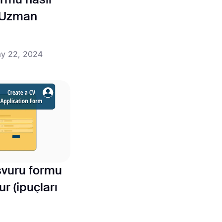
rmu nasıl
+ Uzman
y 22, 2024
vuru formu
ur (ipuçları