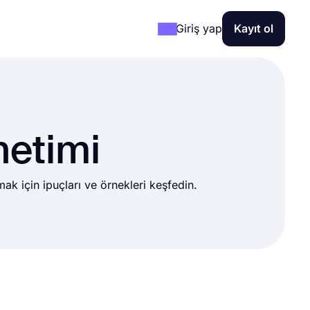
Giriş yap
Kayıt ol
netimi
k için ipuçları ve örnekleri keşfedin.