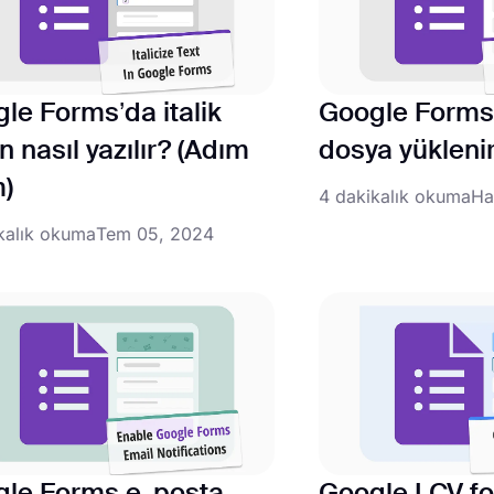
le Forms’da italik
Google Forms'
n nasıl yazılır? (Adım
dosya yükleni
)
4 dakikalık okuma
Ha
kalık okuma
Tem 05, 2024