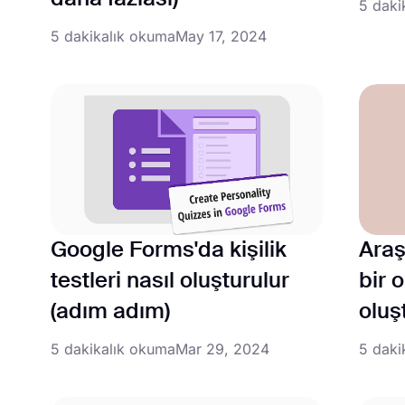
5 daki
5 dakikalık okuma
May 17, 2024
Google Forms'da kişilik
Araş
testleri nasıl oluşturulur
bir 
(adım adım)
oluş
5 dakikalık okuma
Mar 29, 2024
5 daki