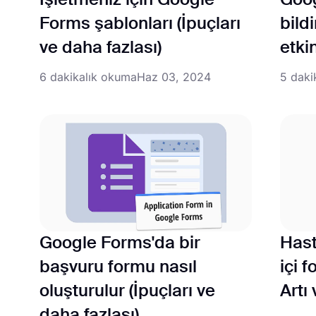
İşletmeniz için Google
Goog
Forms şablonları (İpuçları
bildi
ve daha fazlası)
etkin
6 dakikalık okuma
Haz 03, 2024
5 daki
Google Forms'da bir
Hast
başvuru formu nasıl
içi 
oluşturulur (İpuçları ve
Artı 
daha fazlası)