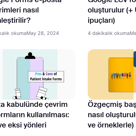
le Forms e-posta
Google LCV fo
rimleri nasıl
oluşturulur (
leştirilir?
ipuçları)
kalık okuma
May 28, 2024
4 dakikalık okuma
Ma
a kabulünde çevrim
Özgeçmiş baş
formların kullanılması:
nasıl oluşturul
ve eksi yönleri
ve örneklerle)