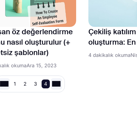
şan öz değerlendirme
Çekiliş katılı
u nasıl oluşturulur (+
oluşturma: En 
tsiz şablonlar)
4 dakikalık okuma
Ni
kalık okuma
Ara 15, 2023
1
2
3
4