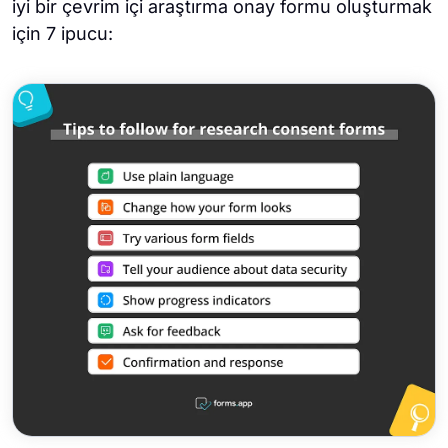
iyi bir çevrim içi araştırma onay formu oluşturmak
için 7 ipucu: