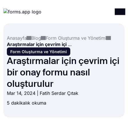
Ürünler
Giriş yap
Kayıt ol
Anasayfa
Blog
Form Oluşturma ve Yönetimi
Entegrasyonlar
Araştırmalar için çevrim içi bir onay formu nasıl oluşturulur
Şablonlar
Form Oluşturma ve Yönetimi
Araştırmalar için çevrim içi
Kaynaklar
bir onay formu nasıl
Fiyatlandırma
oluşturulur
Mar 14, 2024 |
Fatih Serdar Çıtak
5 dakikalık okuma